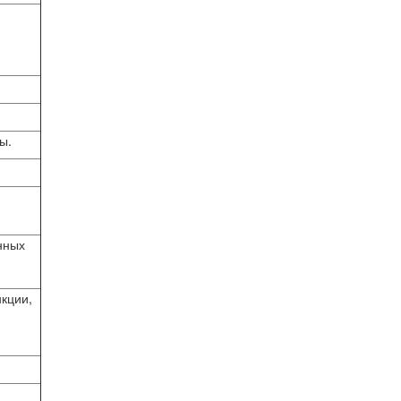
ы.
янных
нкции,