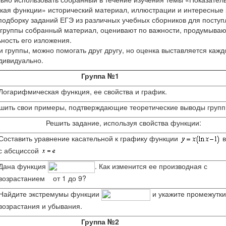
ая функции» исторический материал, иллюстрации и интересные 
 подборку заданий ЕГЭ из различных учебных сборников для поступ
группы собранный материал, оценивают по важности, продумываю
ность его изложения.
и группы, можно помогать друг другу, но оценка выставляется каж
дивидуально.
Группа №1
Логарифмическая функция, ее свойства и график.
ешить свои примеры, подтверждающие теоретические выводы групп
Решить задание, используя свойства функции:
Составить уравнение касательной к графику функции
в
с абсциссой
Дана функция
. Как изменится ее производная с
возрастанием
от 1 до 9?
Найдите экстремумы функции
и укажите промежутки
возрастания и убывания.
Группа №2