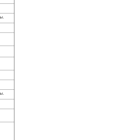
ы.
ы.