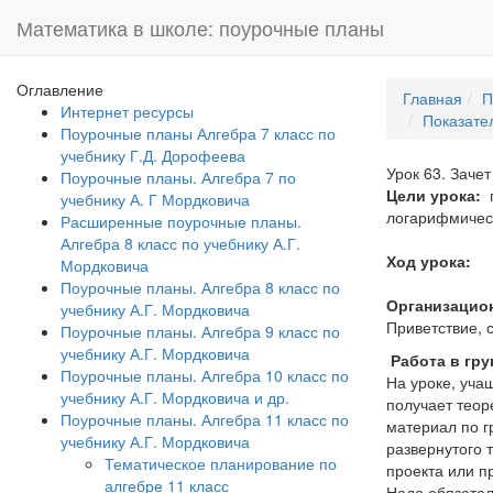
Математика в школе: поурочные планы
Оглавление
Главная
П
Интернет ресурсы
Показате
Поурочные планы Алгебра 7 класс по
учебнику Г.Д. Дорофеева
Урок 63. Заче
Поурочные планы. Алгебра 7 по
Цели урока:
учебнику А. Г Мордковича
логарифмичес
Расширенные поурочные планы.
Алгебра 8 класс по учебнику А.Г.
Ход урока:
Мордковича
Поурочные планы. Алгебра 8 класс по
Организацио
учебнику А.Г. Мордковича
Приветствие, 
Поурочные планы. Алгебра 9 класс по
учебнику А.Г. Мордковича
Работа в гру
Поурочные планы. Алгебра 10 класс по
На уроке, уча
учебнику А.Г. Мордковича и др.
получает теор
Поурочные планы. Алгебра 11 класс по
материал по г
учебнику А.Г. Мордковича
развернутого 
Тематическое планирование по
проекта или п
алгебре 11 класс
Надо обязател