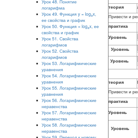
Урок 48. Понятие
теория
логарифма
Урок 49. Функция y = log
x,
a
Привести и р
ее свойства и график
практика
Урок 50. Функция = log
x, ее
a
свойства и график
Уровень
Урок 51. Свойства
логарифмов
Уровень
Урок 52. Свойства
логарифмов
Уровень
Урок 53. Логарифмические
уравнения
Урок 54. Логарифмические
уравнения
теория
Урок 55. Логарифмические
Привести и р
уравнения
Урок 56. Логарифмические
практика
неравенства
Уровень
Урок 57. Логарифмические
неравенства
Урок 58. Логарифмические
Уровень
неравенства
Урок 59. Переход к новому