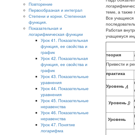
Повторение
логарифмическ
Первообразная и интеграл
теме, а также
Степени и корни. Степенная
Все учащиеся 
функция.
последователь
Показательная и
Работая внутр
логарифмическая функции
учащемуся ин
Урок 41. Показательная
функция, ее свойства и
график
теория
Урок 42. Показательная
Привести и р
функция, ее свойства и
график
практика
Урок 43. Показательные
уравнения
Уровень
Урок 44. Показательные
уравнения
Урок 45. Показательные
Уровень
неравенства
Урок 46. Показательные
неравенства
Уровень
Урок 47. Понятие
логарифма