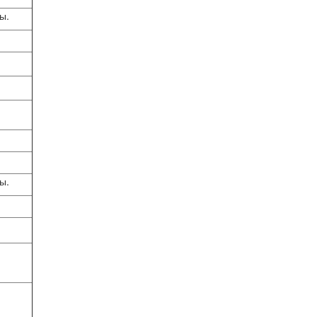
ы.
ы.