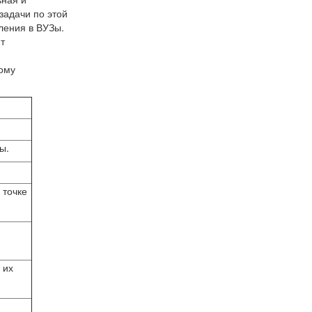
задачи по этой
ления в ВУЗы.
т
дому
ы.
 точке
 их