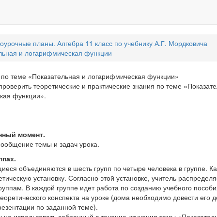
оурочные планы. Алгебра 11 класс по учебнику А.Г. Мордковича
льная и логарифмическая функции
т по теме «Показательная и логарифмическая функции»
проверить теоретические и практические знания по теме «Показате
кая функции».
нный момент.
сообщение темы и задач урока.
ппах.
щиеся объединяются в шесть групп по четыре человека в группе. К
етическую установку. Согласно этой установке, учитель распредел
руппам. В каждой группе идет работа по созданию учебного пособи
теоретического конспекта на уроке (дома необходимо довести его 
резентации по заданной теме).
ьно использовать собранный в течение изучения темы «Показател