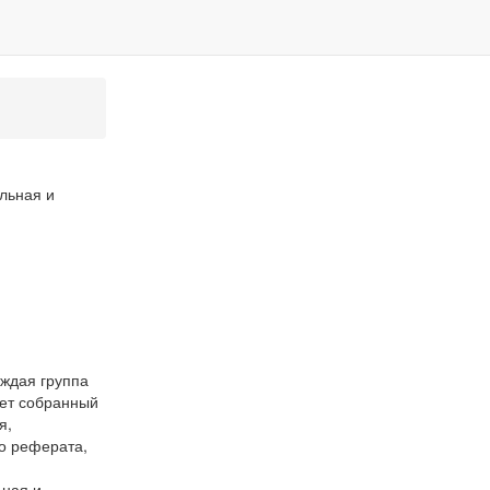
льная и
аждая группа
яет собранный
я,
до реферата,
ьная и