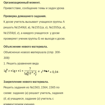
Организационный момент.
Приветствие, сообщение темы и задач урока
Проверка домашнего задания.
К доске учитель вызывает учащихся группы А
решать №1549(
б, в
), №1551(
а, г
), №1555(
а, в
),
№1559(
б, г
), а каждого учащегося у доски
проверяет ученик группы Б не выходя к доске.
Объяснение нового материала.
Объяснение нового материала (стр. 306-
308):
1. Решить уравнения вида
и
.
Закрепление нового материала.
Решить задания из №1563, 1564, 1565 по
схеме: задание (
а
) решает учитель, задания
(
б, в
) учащиеся, задание (
г
) учитель с
комментарием ученика.