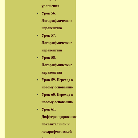
уравнения
Урок 56.
Логарифмические
неравенства
Урок 57.
Логарифмические
неравенства
Урок 58.
Логарифмические
неравенства
Урок 59. Переход к
новому основанию
Урок 60. Переход к
новому основанию
Урок 61.
Дифференцирование
показательной и
логарифмической