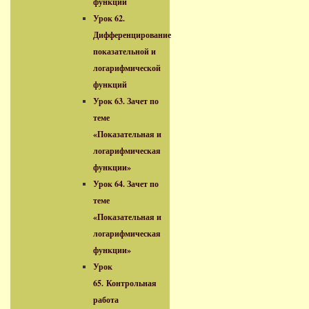
функций
Урок 62.
Дифференцирование
показательной и
логарифмической
функций
Урок 63. Зачет по
теме
«Показательная и
логарифмическая
функции»
Урок 64. Зачет по
теме
«Показательная и
логарифмическая
функции»
Урок
65. Контрольная
работа