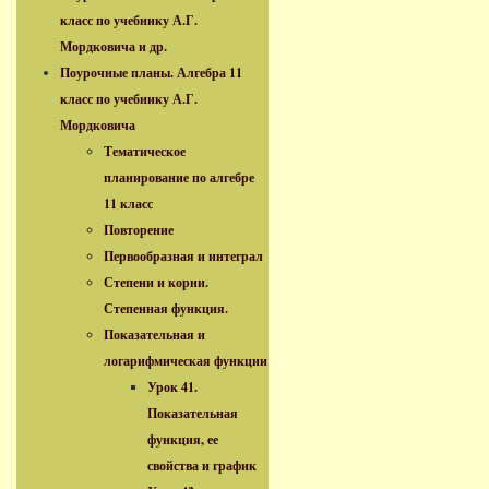
класс по учебнику А.Г.
Мордковича и др.
Поурочные планы. Алгебра 11
класс по учебнику А.Г.
Мордковича
Тематическое
планирование по алгебре
11 класс
Повторение
Первообразная и интеграл
Степени и корни.
Степенная функция.
Показательная и
логарифмическая функции
Урок 41.
Показательная
функция, ее
свойства и график