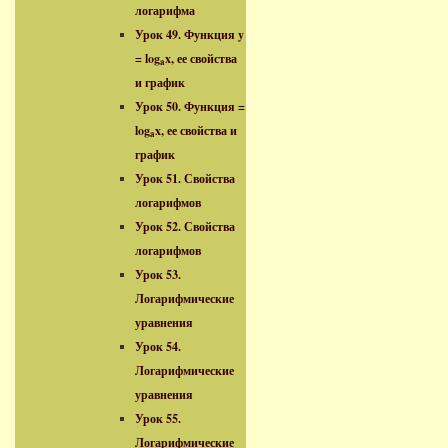
логарифма
Урок 49. Функция y
= log
x, ее свойства
a
и график
Урок 50. Функция =
log
x, ее свойства и
a
график
Урок 51. Свойства
логарифмов
Урок 52. Свойства
логарифмов
Урок 53.
Логарифмические
уравнения
Урок 54.
Логарифмические
уравнения
Урок 55.
Логарифмические