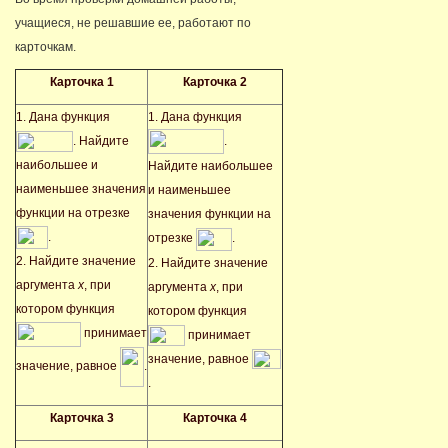
учащиеся, не решавшие ее, работают по
карточкам.
Карточка 1
Карточка 2
1. Дана функция
1. Дана функция
. Найдите
.
наибольшее и
Найдите наибольшее
наименьшее значения
и наименьшее
функции на отрезке
значения функции на
.
отрезке
.
2. Найдите значение
2. Найдите значение
аргумента
x
, при
аргумента
x
, при
котором функция
котором функция
принимает
принимает
значение, равное
значение, равное
.
.
Карточка 3
Карточка 4