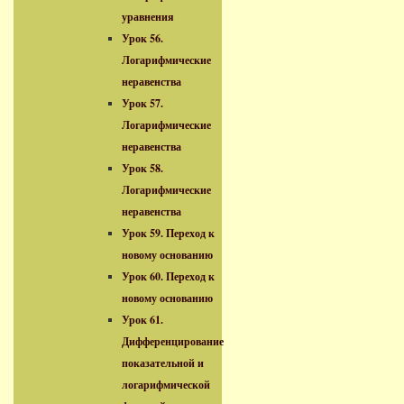
уравнения
Урок 56.
Логарифмические
неравенства
Урок 57.
Логарифмические
неравенства
Урок 58.
Логарифмические
неравенства
Урок 59. Переход к
новому основанию
Урок 60. Переход к
новому основанию
Урок 61.
Дифференцирование
показательной и
логарифмической