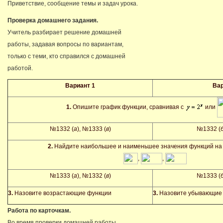
Приветствие, сообщение темы и задач урока.
Проверка домашнего задания.
Учитель разбирает решение домашней
работы, задавая вопросы по вариантам,
только с теми, кто справился с домашней
работой.
Вариант 1
Вар
1.
Опишите график функции, сравнивая с
или
№1332 (
а
), №1333 (
в
)
№1332 (
2.
Найдите наибольшее и наименьшее значения функций на 
,
,
№1333 (
а
), №1332 (
в
)
№1333 (
3.
Назовите возрастающие функции
3.
Назовите убывающие
Работа по карточкам.
Во время проверки домашней работы,