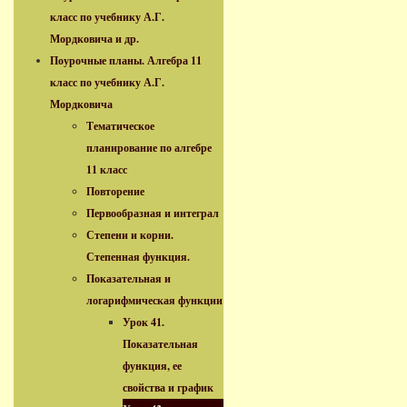
класс по учебнику А.Г.
Мордковича и др.
Поурочные планы. Алгебра 11
класс по учебнику А.Г.
Мордковича
Тематическое
планирование по алгебре
11 класс
Повторение
Первообразная и интеграл
Степени и корни.
Степенная функция.
Показательная и
логарифмическая функции
Урок 41.
Показательная
функция, ее
свойства и график