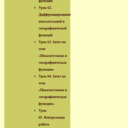
функций
Урок 62.
Дифференцирование
показательной и
логарифмической
функций
Урок 63. Зачет по
теме
«Показательная и
логарифмическая
функции»
Урок 64. Зачет по
теме
«Показательная и
логарифмическая
функции»
Урок
65. Контрольная
работа