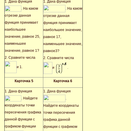
1. Дана функция
1. Дана функция
. На каком
. На каком
отрезке данная
отрезке данная
функция принимает
функция принимает
наибольшее
наибольшее значение,
значение, равное 25,
равное 17,
наименьшее
наименьшее значение,
значение, равное 1?
равное3?
2. Сравните числа
2. Сравните числа
и 1.
и
.
Карточка 5
Карточка 6
1. Дана функция
1. Дана функция
. Найдите
.
координаты точки
Найдите координаты
пересечения графика
точки пересечения
данной функции с
графика данной
графиком функции
функции с графиком