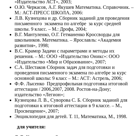
«Издательство АСТ», 2003;
О.Ю. Черкасов, А.Г. Якушев Математика. Справочник. –
М.: АСТ-ПРЕСС ШКОЛА, 2006:
Л.В. Кузнецова и др. Сборник заданий для проведения
письменного экзамена по алгебре за курс средней
школы. 9 класс. – М.: Дрофа, 2004;
В.Г. Мантуленко, О.Г. Гетманенко Кроссворды для
школьников. Математика. – Ярославль: «Академия
развития», 1998;
В.С. Крамор Задачи с параметрами и методы их
решения. – М.: ООО «Издательство Оникс»: ООО
«Издательство «Мир и Образование», 2007;
С.А. Шестаков Сборник задач для подготовки и
проведения письменного экзамена по алгебре за курс
основной школы: 9 класс – М.: АСТ: Астрель, 2006;
Ф.Ф. Лысенко Предпрофильная подготовка итоговой
аттестации / 2006,2007, 2008. Ростов-на-Дону;
издательство «Легион»;
Кузнецова Л. В., Суворова С. Б. Сборник заданий для
подготовки к итоговой аттестации в 9 классе. – М.,
Просвещение», 2007;
Энциклопедия для детей. Т. 11, Математика, М., 1998.
для учителя: