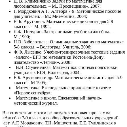
Д. В. Клименченко Задачи по математике для
любознательных. – М., Просвещение», 2007;
Г. Мордкович А.Г. Алгебра 7-9 Методическое пособие
для учителей. – М.: Мнемозина, 2004;
Е. Б. Арутюнян. Математические диктанты для 5-9
классов. – М. 1995.
Л.Ф. Пичурин. За страницами учебника алгебры. –
М.,1990;
Н.В. Заболотнева. Олимпиадные задания по математике
5-8 классы. – Волгоград: Учитель, 2006;
Ф.Ф. Лысенко Учебно-тренировочные тестовые задания
«малого» ЕГЭ по математики Ростов-на-Дону;
издательство «Легион», 2008;
В.Н. Студенецкая Математика: система подготовки
учащихся к ЕГЭ, Волгоград, 2004;
Е.Б. Арутюнян и др. Математические диктанты для 5-9
классов. М 1995;
Математика. Еженедельное приложение к газете
«Первое сентября»;
Математика в школе. Ежемесячный научно-
методический журнал.
В соответствии с этим реализуется типовая программа
«Алгебра 7-9 класс» для общеобразовательных учреждений
авт. А.Г. Мордкович, Т.Н. Мишустина, Е.Е. Тульчинская в