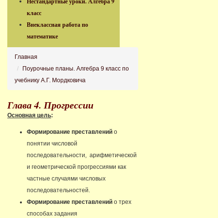
Нестандартные уроки. Алгебра 9
класс
Внеклассная работа по
математике
Главная
Поурочные планы. Алгебра 9 класс по
учебнику А.Г. Мордковича
Глава 4. Прогрессии
Основная цель
:
Формирование преставлений
о
понятии числовой
последовательности, арифметической
и геометрической прогрессиями как
частные случаями числовых
последовательностей.
Формирование преставлений
о трех
способах задания