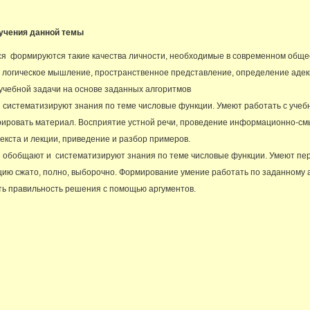
зучения данной темы
ся формируются такие качества личности, необходимые в современном общес
, логическое мышление, пространственное представление, определение аде
учебной задачи на основе заданных алгоритмов
систематизируют знания по теме числовые функции. Умеют работать с учеб
урировать материал. Восприятие устной речи, проведение информационно-см
екста и лекции, приведение и разбор примеров.
 обобщают и систематизируют знания по теме числовые функции. Умеют пе
ию сжато, полно, выборочно. Формирование умение работать по заданному а
ть правильность решения с помощью аргументов.