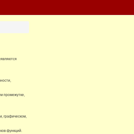
 являются
ности,
м промежутке,
м, графическом,
ков функций.