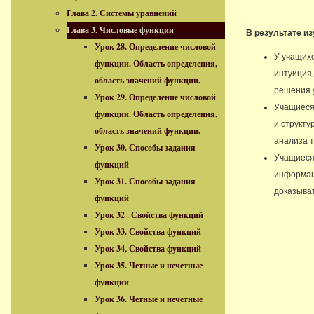
Глава 2. Системы уравнений
Глава 3. Числовые функции
В результате и
Урок 28. Определение числовой
У учащих
функции. Область определения,
интуиция
область значений функции.
решения 
Урок 29. Определение числовой
Учащиеся 
функции. Область определения,
и структ
область значений функции.
анализа т
Урок 30. Способы задания
Учащиеся
функций
информац
Урок 31. Способы задания
доказыва
функций
Урок 32 . Свойства функций
Урок 33. Свойства функций
Урок 34, Свойства функций
Урок 35. Четные и нечетные
функции
Урок 36. Четные и нечетные