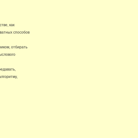
тве, как
кватных способов
ником, отбирать
ыслового
редавать,
лгоритму,