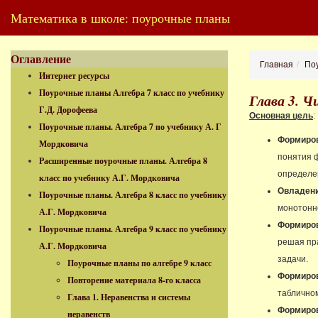
Математика в школе: поурочные планы
Оглавление
Главная
Поу
Интернет ресурсы
Поурочные планы Алгебра 7 класс по учебнику
Глава 3. 
Г.Д. Дорофеева
Основная цель
Поурочные планы. Алгебра 7 по учебнику А. Г
Формиров
Мордковича
понятия ф
Расширенные поурочные планы. Алгебра 8
определен
класс по учебнику А.Г. Мордковича
Овладен
Поурочные планы. Алгебра 8 класс по учебнику
монотонн
А.Г. Мордковича
Формиро
Поурочные планы. Алгебра 9 класс по учебнику
решая пр
А.Г. Мордковича
задачи.
Поурочные планы по алгебре 9 класс
Формиров
Повторение материала 8-го класса
табличном
Глава 1. Неравенства и системы
Формиро
неравенств