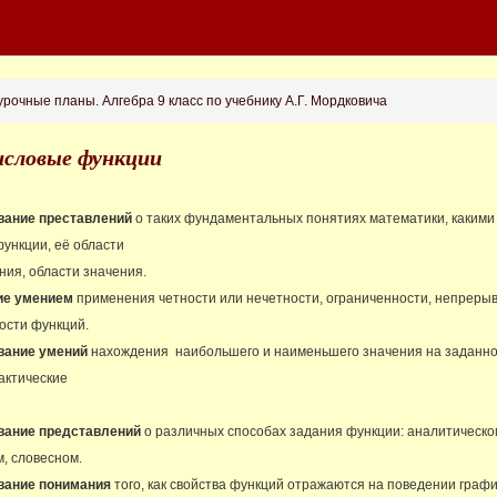
рочные планы. Алгебра 9 класс по учебнику А.Г. Мордковича
Числовые функции
:
ание преставлений
о таких фундаментальных понятиях математики, какими
ункции, её области
ия, области значения.
ие умением
применения четности или нечетности, ограниченности, непрерыв
ости функций.
вание умений
нахождения наибольшего и наименьшего значения на заданно
актические
ание представлений
о различных способах задания функции: аналитическо
, словесном.
вание понимания
того, как свойства функций отражаются на поведении графи