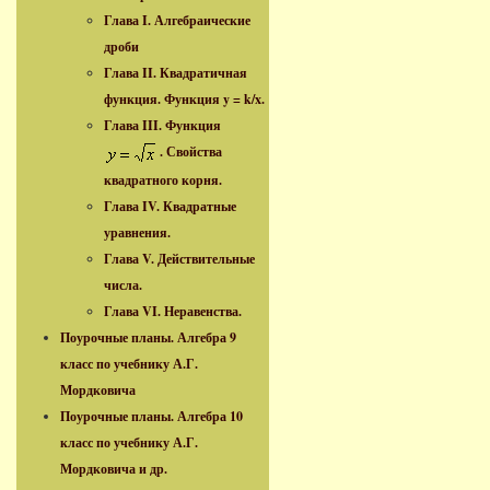
Глава I. Алгебраические
дроби
Глава II. Квадратичная
функция. Функция y = k/x.
Глава III. Функция
. Свойства
квадратного корня.
Глава IV. Квадратные
уравнения.
Глава V. Действительные
числа.
Глава VI. Неравенства.
Поурочные планы. Алгебра 9
класс по учебнику А.Г.
Мордковича
Поурочные планы. Алгебра 10
класс по учебнику А.Г.
Мордковича и др.