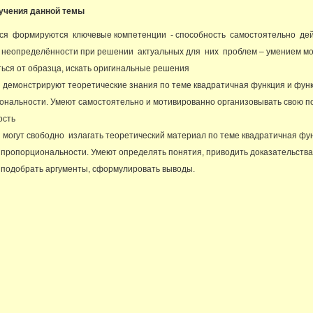
зучения данной темы
ся формируются ключевые компетенции - способность самостоятельно дей
 неопределённости при решении актуальных для них проблем – умением м
ься от образца, искать оригинальные решения
 демонстрируют теоретические знания по теме квадратичная функция и фун
ональности. Умеют самостоятельно и мотивированно организовывать свою п
ость
 могут свободно излагать теоретический материал по теме квадратичная фу
пропорциональности. Умеют определять понятия, приводить доказательства
 подобрать аргументы, сформулировать выводы.