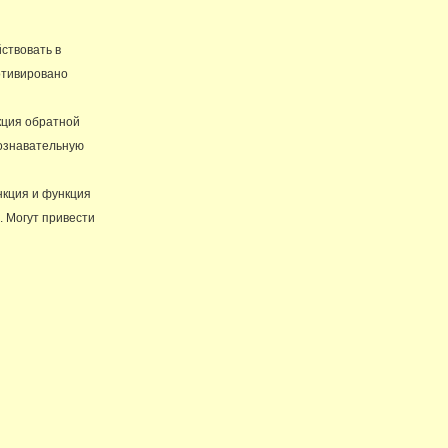
ствовать в
отивировано
кция обратной
ознавательную
нкция и функция
. Могут привести