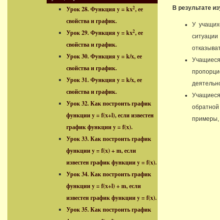
2
В результате и
Урок 28. Функция y = kx
, ее
свойства и график.
У учащих
2
Урок 29. Функция y = kx
, ее
ситуации
свойства и график.
отказыват
Урок 30. Функция y = k/x, ее
Учащиеся
свойства и график.
пропорци
Урок 31. Функция y = k/x, ее
деятельн
свойства и график.
Учащиеся
Урок 32. Как построить график
обратной 
функции y = f(x+l), если известен
примеры,
график функции y = f(x).
Урок 33. Как построить график
функции y = f(x) + m, если
известен график функции y = f(x).
Урок 34. Как построить график
функции y = f(x+l) + m, если
известен график функции y = f(x).
Урок 35. Как построить график