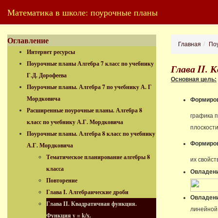
Математика в школе: поурочные планы
Оглавление
Главная
Поу
Интернет ресурсы
Поурочные планы Алгебра 7 класс по учебнику
Глава II. 
Г.Д. Дорофеева
Основная цель:
Поурочные планы. Алгебра 7 по учебнику А. Г
Мордковича
Формиров
Расширенные поурочные планы. Алгебра 8
графика 
класс по учебнику А.Г. Мордковича
плоскости
Поурочные планы. Алгебра 8 класс по учебнику
Формиро
А.Г. Мордковича
Тематическое планирование алгебры 8
их свойст
класса
Овладен
Повторение
Глава I. Алгебраические дроби
Овладен
Глава II. Квадратичная функция.
лине
Функция y = k/x.