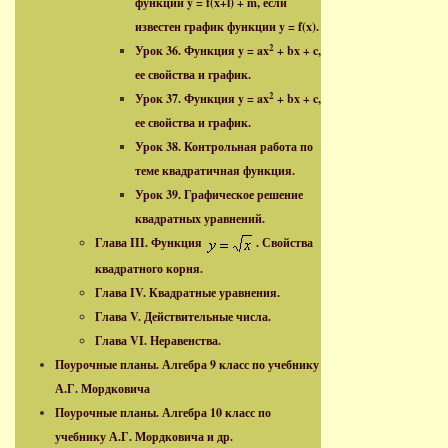
функции y = f(x+l) + m, если
известен график функции y = f(x).
2
Урок 36. Функция y = ax
+ bx + c,
ее свойства и график.
2
Урок 37. Функция y = ax
+ bx + c,
ее свойства и график.
Урок 38. Контрольная работа по
теме квадратичная функция.
Урок 39. Графическое решение
квадратных уравнений.
Глава III. Функция
. Свойства
квадратного корня.
Глава IV. Квадратные уравнения.
Глава V. Действительные числа.
Глава VI. Неравенства.
Поурочные планы. Алгебра 9 класс по учебнику
А.Г. Мордковича
Поурочные планы. Алгебра 10 класс по
учебнику А.Г. Мордковича и др.