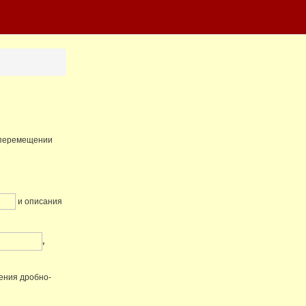
о перемещении
и описания
,
ения дробно-