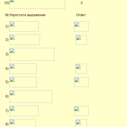
10)
-2
№
Упростите выражение
Ответ
1)
2)
3)
4)
5)
6)
7)
8)