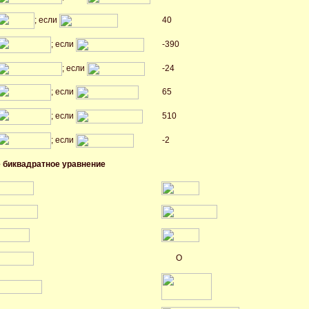
; если
40
; если
-390
; если
-24
; если
65
; если
510
; если
-2
е биквадратное уравнение
O