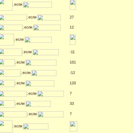
; если
; если
27
; если
12
; если
; если
-11
; если
101
; если
-12
; если
120
; если
7
; если
33
; если
7
; если