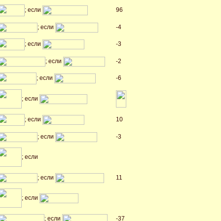
; если
96
; если
-4
; если
-3
; если
-2
; если
-6
; если
; если
10
; если
-3
; если
; если
11
; если
; если
-37