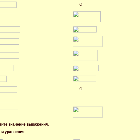
O
O
лите значение выражения,
ни уравнения