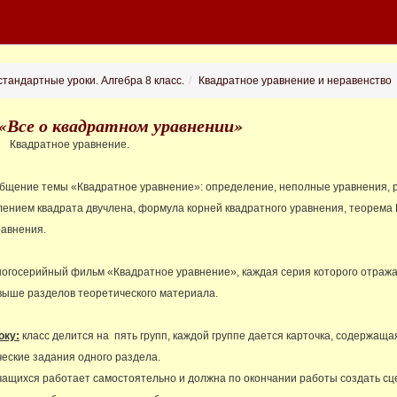
тандартные уроки. Алгебра 8 класс.
Квадратное уравнение и неравенство
 «Все о квадратном уравнении»
дратное уравнение.
бщение темы «Квадратное уравнение»: определение, неполные уравнения,
ением квадрата двучлена, формула корней квадратного уравнения, теорема 
равнения.
огосерийный фильм «Квадратное уравнение», каждая серия которого отража
выше разделов теоретического материала.
оку:
класс делится на пять групп, каждой группе дается карточка, содержаща
ческие задания одного раздела.
чащихся работает самостоятельно и должна по окончании работы создать с