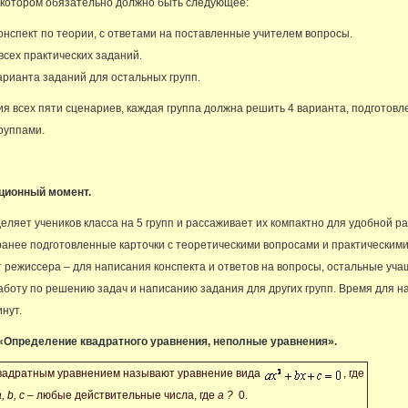
 котором обязательно должно быть следующее:
онспект по теории, с ответами на поставленные учителем вопросы.
сех практических заданий.
рианта заданий для остальных групп.
я всех пяти сценариев, каждая группа должна решить 4 варианта, подготов
руппами.
ционный момент.
еляет учеников класса на 5 групп и рассаживает их компактно для удобной р
ранее подготовленные карточки с теоретическими вопросами и практическим
 режиссера – для написания конспекта и ответов на вопросы, остальные уч
боту по решению задач и написанию задания для других групп. Время для н
нут.
 «Определение квадратного уравнения, неполные уравнения».
вадратным уравнением называют уравнение вида
, где
a,
b,
c
– любые действительные числа, где
а
?
0.