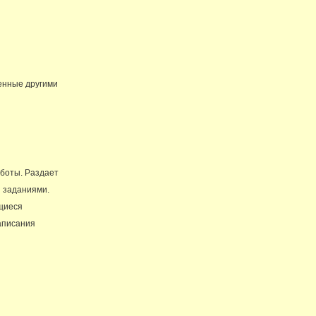
ленные другими
аботы. Раздает
и заданиями.
ащиеся
аписания