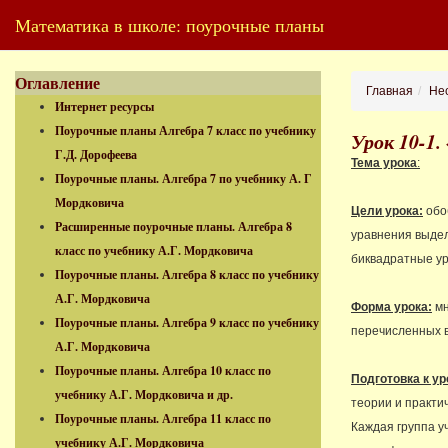
Математика в школе: поурочные планы
Оглавление
Главная
Нес
Интернет ресурсы
Поурочные планы Алгебра 7 класс по учебнику
Урок 10-1.
Г.Д. Дорофеева
Тема урока
:
Ква
Поурочные планы. Алгебра 7 по учебнику А. Г
Мордковича
Цели урока:
обо
Расширенные поурочные планы. Алгебра 8
уравнения выдел
класс по учебнику А.Г. Мордковича
биквадратные у
Поурочные планы. Алгебра 8 класс по учебнику
А.Г. Мордковича
Форма урока:
мн
Поурочные планы. Алгебра 9 класс по учебнику
перечисленных 
А.Г. Мордковича
Поурочные планы. Алгебра 10 класс по
Подготовка к ур
учебнику А.Г. Мордковича и др.
теории и практи
Поурочные планы. Алгебра 11 класс по
Каждая группа у
учебнику А.Г. Мордковича