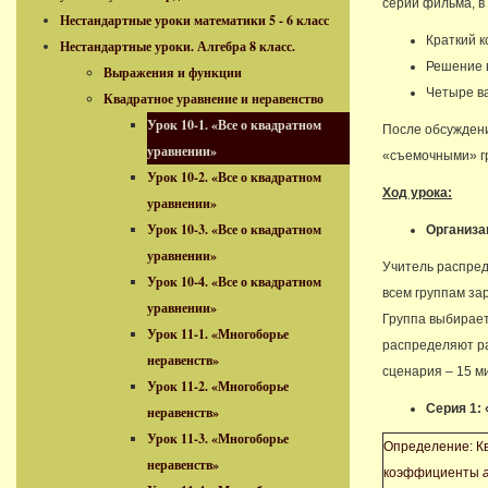
серии фильма, в
Нестандартные уроки математики 5 - 6 класс
Краткий к
Нестандартные уроки. Алгебра 8 класс.
Решение в
Выражения и функции
Четыре ва
Квадратное уравнение и неравенство
Урок 10-1. «Все о квадратном
После обсуждени
уравнении»
«съемочными» г
Урок 10-2. «Все о квадратном
Ход урока:
уравнении»
Урок 10-3. «Все о квадратном
Организа
уравнении»
Учитель распред
Урок 10-4. «Все о квадратном
всем группам за
уравнении»
Группа выбирает
Урок 11-1. «Многоборье
распределяют ра
неравенств»
сценария – 15 ми
Урок 11-2. «Многоборье
Серия 1:
неравенств»
Урок 11-3. «Многоборье
Определение: К
неравенств»
коэффициенты