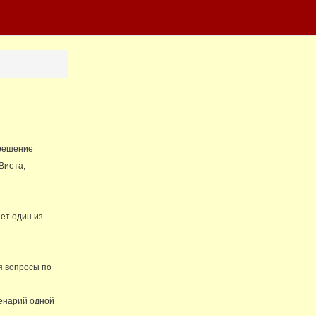
 решение
Виета,
ет один из
я вопросы по
ценарий одной