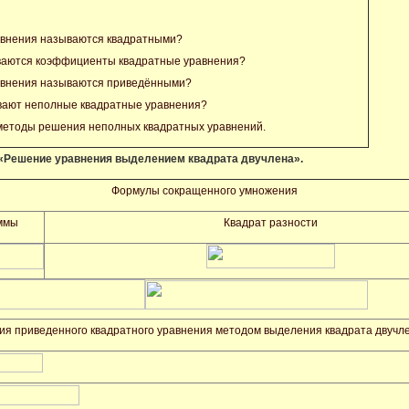
авнения называются квадратными?
ваются коэффициенты квадратные уравнения?
авнения называются приведёнными?
вают неполные квадратные уравнения?
методы решения неполных квадратных уравнений.
 «Решение уравнения выделением квадрата двучлена».
Формулы сокращенного умножения
ммы
Квадрат разности
ия приведенного квадратного уравнения методом выделения квадрата двучл