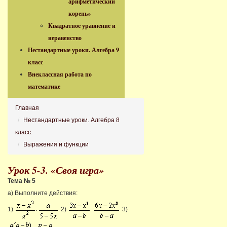
арифметический
корень»
Квадратное уравнение и
неравенство
Нестандартные уроки. Алгебра 9
класс
Внеклассная работа по
математике
Главная
Нестандартные уроки. Алгебра 8
класс.
Выражения и функции
Урок 5-3. «Своя игра»
Тема № 5
a) Выполните действия:
1)
2)
3)