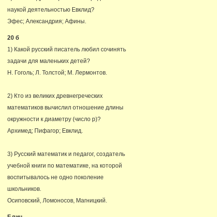
наукой деятельностью Евклид?
Эфес; Александрия; Афины.
20 б
1) Какой русский писатель любил сочинять
задачи для маленьких детей?
Н. Гоголь; Л. Толстой; М. Лермонтов.
2) Кто из великих древнегреческих
математиков вычислил отношение длины
окружности к диаметру (число p)?
Архимед; Пифагор; Евклид.
3) Русский математик и педагог, создатель
учебной книги по математике, на которой
воспитывалось не одно поколение
школьников.
Осиповский, Ломоносов, Магницкий.