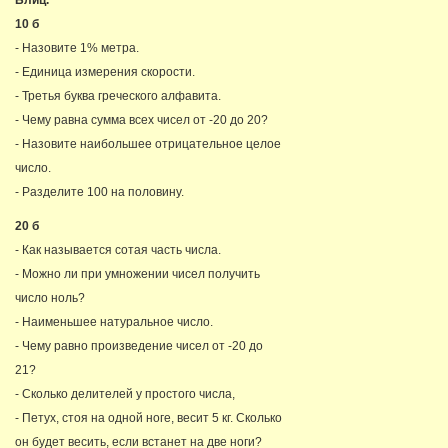
Блиц.
10 б
- Назовите 1% метра.
- Единица измерения скорости.
- Третья буква греческого алфавита.
- Чему равна сумма всех чисел от -20 до 20?
- Назовите наибольшее отрицательное целое
число.
- Разделите 100 на половину.
20 б
- Как называется сотая часть числа.
- Можно ли при умножении чисел получить
число ноль?
- Наименьшее натуральное число.
- Чему равно произведение чисел от -20 до
21?
- Сколько делителей у простого числа,
- Петух, стоя на одной ноге, весит 5 кг. Сколько
он будет весить, если встанет на две ноги?