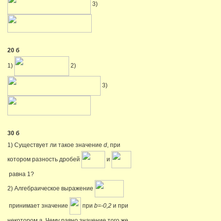
3)
20 б
1)
2)
3)
30 б
1) Существует ли такое значение
d
, при
котором разность дробей
и
равна 1?
2) Алгебраическое выражение
принимает значение
при
b=-0,2
и при
некотором
a
. Чему равно значение того же