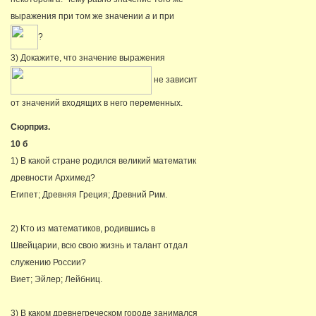
выражения при том же значении
а
и при
?
3) Докажите, что значение выражения
не зависит
от значений входящих в него переменных.
Сюрприз.
10 б
1) В какой стране родился великий математик
древности Архимед?
Египет; Древняя Греция; Древний Рим.
2) Кто из математиков, родившись в
Швейцарии, всю свою жизнь и талант отдал
служению России?
Виет; Эйлер; Лейбниц.
3) В каком древнегреческом городе занимался