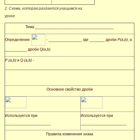
2. Схема, которая раздается учащимся на
уроке
Тема:____________________________________
Определение:
- _______________, где _______ дроби
Р(
a,
b)
, а
__________ дроби
Q(
a,
b)
.
P (a,b)
и
Q (a,b)
-
___________________________________________________________
Основное свойство дроби
Используется при
Используется при
_____________________
_____________________
Правила изменения знака