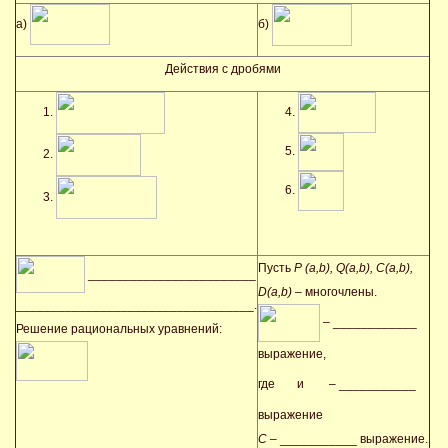
а)
б)
Действия с дробями
Пусть
P (a,b), Q(a,b), C(a,b),
________________________
D(a,b)
– многочлены.
__________________________________.
– ____________
Решение рациональных уравнений:
выражение,
где
и
– ___________
выражение
С
– ___________ выражение.