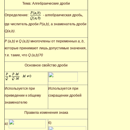
Тема: Алгебраические дроби
Определение:
- алгебраическая дробь,
где числитель дроби
Р(
a,
b)
, а знаменатель дроби
Q(
a,
b)
.
P (
a,
b)
и
Q (
a,
b)
многочлены от переменных
a,
b
,
которые принимают лишь допустимые значения,
т.е. такие, что
Q (
a,
b)
?0
Основное свойство дроби
Используется при
Используется при
приведении к общему
сокращении дробей
знаменателю
Правила изменения знака
б)
а)