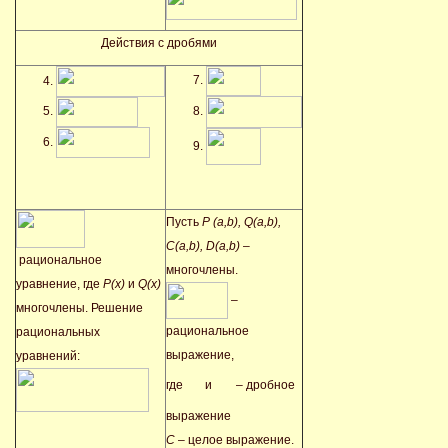
Действия с дробями
Пусть
P (a,b), Q(a,b),
C(a,b), D(a,b)
–
рациональное
многочлены.
уравнение, где
P(
x)
и
Q(
x)
–
многочлены. Решение
рациональное
рациональных
выражение,
уравнений:
где
и
– дробное
выражение
С
– целое выражение.