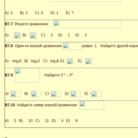
A) 3 B) 2 C) 5 D) 1 E) ?
В7.7
Решите уравнение:
A)
B)
C) 3 D) 1 E) 2
В7.8
Один из корней уравнения
равен 1. Найдите другой коре
A) -log
6 B) log
3 C) log
6 D)
E)
2
2
3
-x
x
В7.9
Найдите
5
– 5
.
A)
B) -
C)
D)
E) -
В7.10
Найдите сумму корней уравнения:
A) 5 B) 10 C) 11 D) 4 E) 8