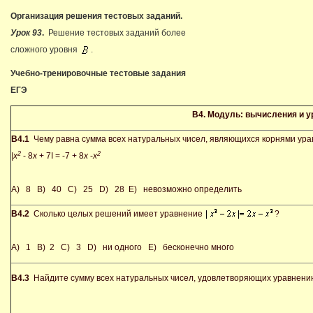
Организация решения тестовых заданий.
Урок 93
.
Решение тестовых заданий более
сложного уровня
.
Учебно-тренировочные тестовые задания
ЕГЭ
В4.
Модуль: вычисления и у
В4.1
Чему равна сумма всех натуральных чисел, являющихся корнями ура
2
2
|
x
- 8
x
+ 7I = -7 + 8
x
-
x
A) 8 B) 40 C) 25 D) 28 E) невозможно определить
В4.2
Сколько целых решений имеет уравнение
?
A) 1 B) 2 C) 3 D) ни одного E) бесконечно много
В4.3
Найдите сумму всех натуральных чисел, удовлетворяющих урав