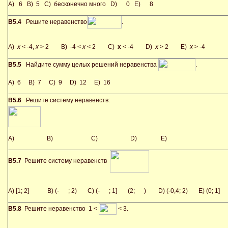
A) 6 B) 5 C) бесконечно много D) 0 E) 8
В5.4
Решите неравенство
.
A)
x
< -4,
x
> 2 B) -4 <
x
< 2 C)
x
< -4 D)
x
> 2 E)
x
> -4
В5.5
Найдите сумму целых решений неравенства
.
A) 6 B) 7 C) 9 D) 12 E) 16
В5.6
Решите систему неравенств:
A)
B)
C)
D)
E)
В5.7
Решите систему неравенств
A) [1; 2] B) (-
; 2) C) (-
; 1]
(2;
) D) (-0,4; 2) E) (0; 1]
В5.8
Решите неравенство 1 <
< 3.