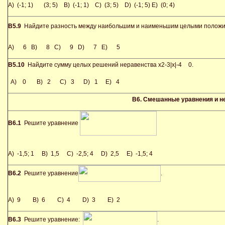
A) (-1; 1)
(3; 5) B) (-1; 1) C) (3; 5) D) (-1; 5) E) (0; 4)
В5.9
Найдите разность между наибольшим и наименьшим целыми полож
A) 6 B) 8 C) 9 D) 7 E) 5
В5.10
Найдите сумму целых решений неравенства x2-3|x|-4
0.
A) 0 B) 2 C) 3 D) 1 E) 4
В6.
Смешанные уравнения и н
В6.1
Решите уравнение
A) -1,5; 1 B) 1,5 C) -2,5; 4 D) 2,5 E) -1,5; 4
В6.2
Решите уравнение
.
A) 9 B) 6 C) 4 D) 3 E) 2
В6.3
Решите уравнение:
.