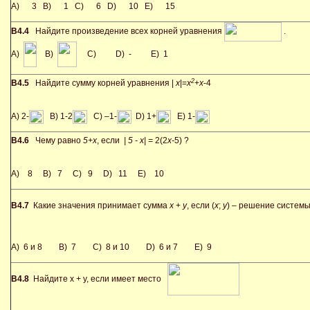
A) 3 B) 1 C) 6 D) 10 E) 15
В4.4
Найдите произведение всех корней уравнения
.
A)
B)
C)
D) -
E) 1
2
В4.5
Найдите сумму корней уравнения |
x
|=
x
+
x
-4
A) 2-
B) 1-2
C) –1-
D) 1+
E) 1-
В4.6
Чему равно
5+
x
, если
| 5 -
x
| =
2(2
x
-
5) ?
A) 8 B) 7 C) 9 D) 11 E) 10
В4.7
Какие значения принимает сумма
x
+
y
, если (
x
;
y
) – решение систем
A) 6 и 8 B) 7 C) 8 и 10 D) 6 и 7 E) 9
В4.8
Найдите x + y, если имеет место