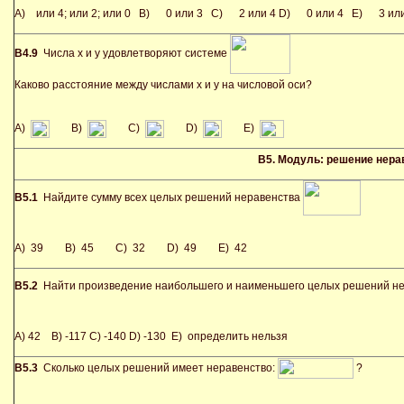
A) или 4; или 2; или 0 B) 0 или 3 C) 2 или 4 D) 0 или 4 E) 3 или
В4.9
Числа x и y удовлетворяют системе
Каково расстояние между числами x и y на числовой оси?
A)
B)
C)
D)
E)
В5.
Модуль: решение нера
В5.1
Найдите сумму всех целых решений неравенства
A) 39 B) 45 C) 32 D) 49 E) 42
В5.2
Найти произведение наибольшего и наименьшего целых решений н
A) 42 B) -117 C) -140 D) -130 E) определить нельзя
В5.3
Сколько целых решений имеет неравенство:
?