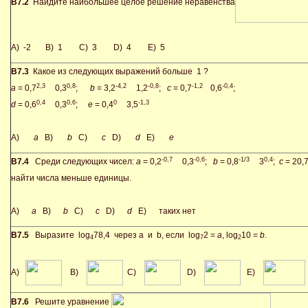
В7.2
Найдите наибольшее целое решение неравенства
A) -2 B) 1 C) 3 D) 4 E) 5
В7.3
Какое из следующих выражений больше 1 ?
2,3
0,8
-4,2
-0,8
-1,2
-0,4
a
= 0,7
0,3
;
b
= 3,2
1,2
;
c
= 0,7
0,6
;
0,4
0,6
0
-1,3
d
= 0,6
0,3
;
e
= 0,4
3,5
A)
a
B)
b
C)
c
D)
d
E)
e
-0,7
-0,6
-1/3
0,4
В7.4
Среди следующих чисел:
a
= 0,2
0,3
;
b
= 0,8
3
;
c
= 20,
найти числа меньше единицы.
A)
a
B)
b
C)
c
D)
d
E) таких нет
В7.5
Выразите log
78,4 через a и b, если log
2 =
a
, log
10 =
b
.
4
7
2
A)
B)
C)
D)
E)
В7.6
Решите уравнение