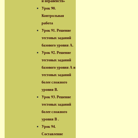
и неравенств»
Урок 90.
Контрольная
работа
Урок 91. Решение
тестовых заданий
базового уровня А.
Урок 92. Решение
тестовых заданий
базового уровня А и
тестовых заданий
более сложного
уровня В.
Урок 93. Решение
тестовых заданий
более сложного
уровня В .
Урок 94.
Составление