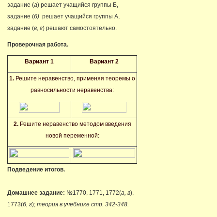
задание (
а
) решает учащийся группы Б,
задание (
б)
решает учащийся группы А,
задание (
в, г
) решают самостоятельно.
Проверочная работа.
Вариант 1
Вариант 2
1.
Решите неравенство, применяя теоремы о
равносильности неравенства:
2.
Решите неравенство методом введения
новой переменной:
Подведение итогов.
Домашнее задание:
№1770, 1771, 1772(
а, в
),
1773(
б, г
);
теория в учебнике стр. 342-348.