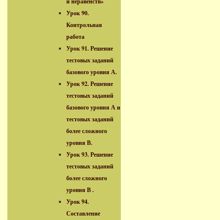
и неравенств»
Урок 90.
Контрольная
работа
Урок 91. Решение
тестовых заданий
базового уровня А.
Урок 92. Решение
тестовых заданий
базового уровня А и
тестовых заданий
более сложного
уровня В.
Урок 93. Решение
тестовых заданий
более сложного
уровня В .
Урок 94.
Составление