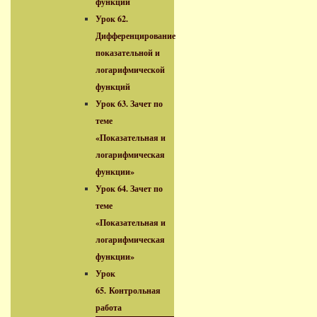
функций
Урок 62.
Дифференцирование
показательной и
логарифмической
функций
Урок 63. Зачет по
теме
«Показательная и
логарифмическая
функции»
Урок 64. Зачет по
теме
«Показательная и
логарифмическая
функции»
Урок
65. Контрольная
работа