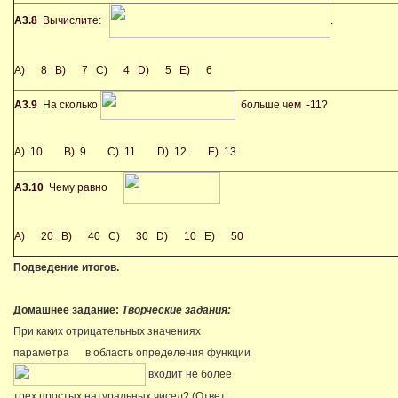
А3.8
Вычислите:
.
A) 8 B) 7 C) 4 D) 5 E) 6
А3.9
На сколько
больше чем -11?
A) 10 B) 9 C) 11 D) 12 E) 13
А3.10
Чему равно
A) 20 B) 40 C) 30 D) 10 E) 50
Подведение итогов.
Домашнее задание:
Творческие задания:
При каких отрицательных значениях
параметра
в область определения функции
входит не более
трех простых натуральных чисел? (Ответ: