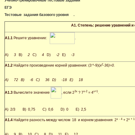
Учебно-тренировочные тестовые задания
ЕГЭ
Тестовые задания базового уровня
.
А1.
Степень: решение уравнений и
А1.1
Решите уравнение:
.
A)
3
B)
2
C)
4
D) -
2
E) -
3
-x
2
А1.2
Найдите произведение корней уравнения: (3
-9)(
x
-36)=0.
A) 72 B) -6 C) 36 D) -18 E) 18
3x
x-2
x+1
А1.3
Вычислите значение
, если 2
? 7
= 4
.
A) 2/3 B) 0,75 C) 0,6 D) 0 E) 2,5
x - 4
x + 1
А1.4
Найдите разность между числом 18 и корнем уравнения 2
+ 2
A) 9 B) 10 C) 8 D) 11 E) 12