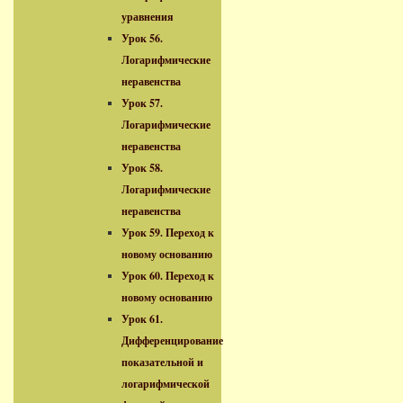
уравнения
Урок 56.
Логарифмические
неравенства
Урок 57.
Логарифмические
неравенства
Урок 58.
Логарифмические
неравенства
Урок 59. Переход к
новому основанию
Урок 60. Переход к
новому основанию
Урок 61.
Дифференцирование
показательной и
логарифмической