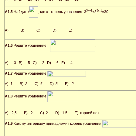
5x+1
5x-1
А1.5
Найдите
, где x - корень уравнения 3
+3
=30.
A)
B)
C)
D)
E)
А1.6
Решите уравнение:
.
A) 3 B) 5 C) 2 D) 6 E) 4
А1.7
Решите уравнение
A)
1
B)
2
C)
6
D)
3
E) -
2
А1.8
Решите уравнение
A) -2,5 B) -2 C) 2 D) -1,5 E) корней нет
А1.9
Какому интервалу принадлежит корень уравнения