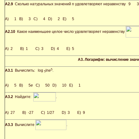
А2.9
Сколько натуральных значений n удовлетворяют неравенству 9
3
A) 1 B) 3 C) 4 D) 2 E) 5
А2.10
Какое наименьшее целое число удовлетворяет неравенству
A) 2 B) 1 C) 3 D) 4 E) 5
А3. Логарифм: вычисление знач
5
А
3.1
Вычислить: log
ln
e
.
5
A) 5 B) 5
e
C) 50 D) 10 E) 1
А3.2
Найдите:
.
A) 27 B) -27 C) 1/27 D) 3 E) 9
А3.3
Вычислите
.