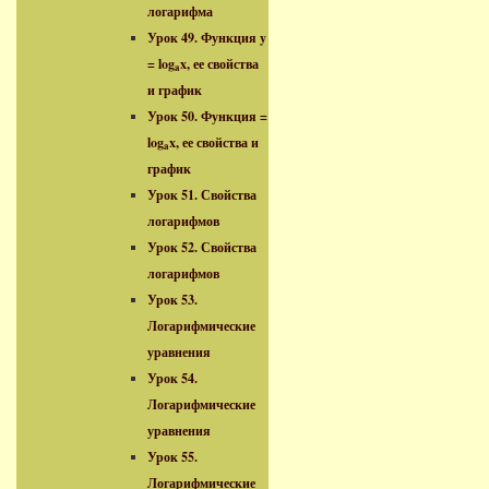
логарифма
Урок 49. Функция y
= log
x, ее свойства
a
и график
Урок 50. Функция =
log
x, ее свойства и
a
график
Урок 51. Свойства
логарифмов
Урок 52. Свойства
логарифмов
Урок 53.
Логарифмические
уравнения
Урок 54.
Логарифмические
уравнения
Урок 55.
Логарифмические