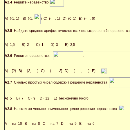
А2.4
Решите неравенство
A) (-1; 1) B) (-1;
) C) (-
; 1) D) (0; 1) E) (-
; 0)
А2.5
Найдите среднее арифметическое всех целых решений неравенств
A) 1,5 B) 2 C) 1 D) 3 E) 2,5
А2.6
Решите неравенство:
.
A) {
2
} B) [
2
;
) C) (-
;
2
] D) (-
;
) E)
А2.7
Сколько простых чисел содержит решение неравенства:
A) 5 B) 7 C) 9 D) 12 E) бесконечно много
А2.8
На сколько меньше наименьшее целое решение неравенства:
A на 10 B на 8 C на 7 D на 9 E на 6