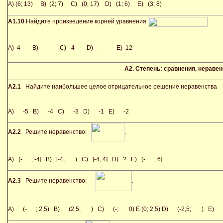
A) (6; 13) B) (2; 7) C) (0; 17) D) (1; 6) E) (3; 8)
А1.10
Найдите произведение корней уравнения
A) 4 B)
C) -4 D) -
E) 12
А2. Степень: сравнения, нераве
А2.1
Найдите наибольшее целое отрицательное решение неравенств
A) -5 B) -4 C) -3 D) -1 E) -2
А2.2
Решите неравенство:
.
A) (-
; -4] B) [-4;
) C) [-4; 4] D) ? E) (-
; 6]
А2.3
Решите неравенство:
.
A) (-
; 2,5) B) (2,5;
) C) (-;
0) E (0; 2,5) D) (-2,5;
) E) {