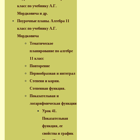
класс по учебнику А.Г.
Мордковича и др.
Поурочные планы. Алгебра 11
класс по учебнику А.Г.
Мордковича
Тематическое
планирование по алгебре
11 класс
Повторение
Первообразная и интеграл
Степени и корни.
Степенная функция.
Показательная и
логарифмическая функции
Урок 41.
Показательная
функция, ее
свойства и график