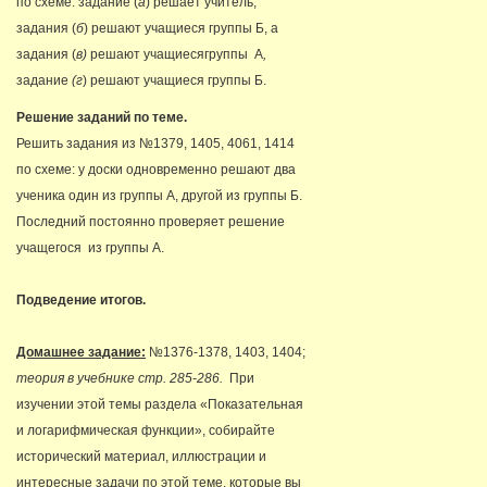
по схеме: задание (
а
) решает учитель,
задания (
б
) решают учащиеся группы Б, а
задания (
в)
решают учащиесягруппы А
,
задание
(г
) решают учащиеся группы Б.
Решение заданий по теме.
Решить задания из №1379, 1405, 4061, 1414
по схеме: у доски одновременно решают два
ученика один из группы А, другой из группы Б.
Последний постоянно проверяет решение
учащегося из группы А.
Подведение итогов.
Домашнее задание:
№1376-1378, 1403, 1404;
теория в учебнике стр. 285-286.
При
изучении этой темы раздела «Показательная
и логарифмическая функции», собирайте
исторический материал, иллюстрации и
интересные задачи по этой теме, которые вы