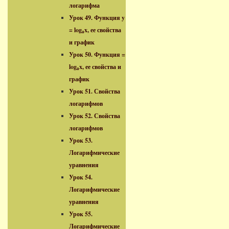
логарифма
Урок 49. Функция y
= log
x, ее свойства
a
и график
Урок 50. Функция =
log
x, ее свойства и
a
график
Урок 51. Свойства
логарифмов
Урок 52. Свойства
логарифмов
Урок 53.
Логарифмические
уравнения
Урок 54.
Логарифмические
уравнения
Урок 55.
Логарифмические