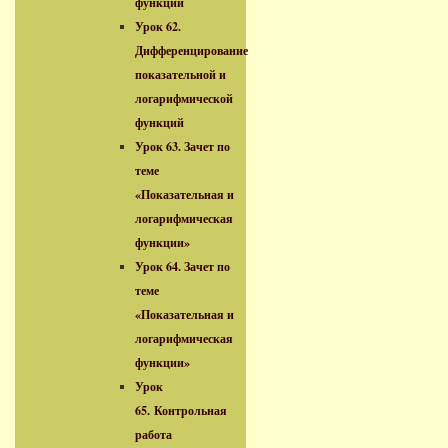
функций
Урок 62.
Дифференцирование
показательной и
логарифмической
функций
Урок 63. Зачет по
теме
«Показательная и
логарифмическая
функции»
Урок 64. Зачет по
теме
«Показательная и
логарифмическая
функции»
Урок
65. Контрольная
работа