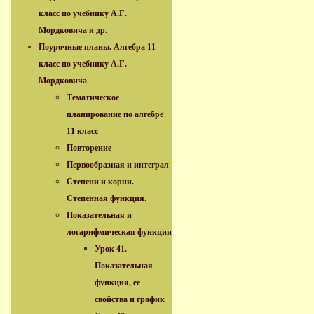
класс по учебнику А.Г.
Мордковича и др.
Поурочные планы. Алгебра 11
класс по учебнику А.Г.
Мордковича
Тематическое
планирование по алгебре
11 класс
Повторение
Первообразная и интеграл
Степени и корни.
Степенная функция.
Показательная и
логарифмическая функции
Урок 41.
Показательная
функция, ее
свойства и график