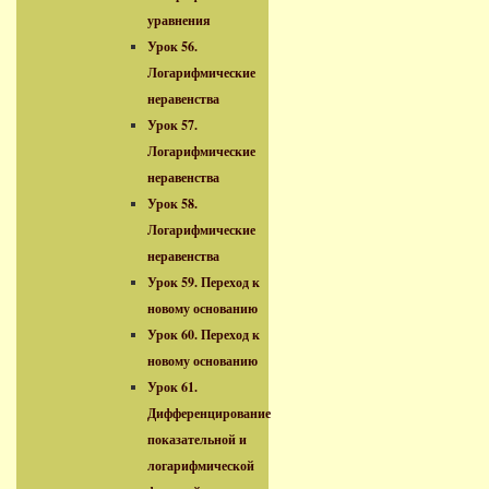
уравнения
Урок 56.
Логарифмические
неравенства
Урок 57.
Логарифмические
неравенства
Урок 58.
Логарифмические
неравенства
Урок 59. Переход к
новому основанию
Урок 60. Переход к
новому основанию
Урок 61.
Дифференцирование
показательной и
логарифмической