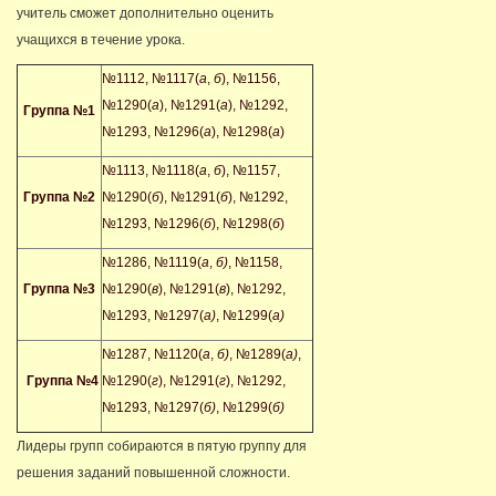
учитель сможет дополнительно оценить
учащихся в течение урока.
№1112, №1117(
а
,
б
), №1156,
№1290(
а
), №1291(
а
), №1292,
Группа №1
№1293, №1296(
а
), №1298(
а
)
№1113, №1118(
а
,
б
), №1157,
Группа №2
№1290(
б
), №1291(
б
), №1292,
№1293, №1296(
б
), №1298(
б
)
№1286, №1119(
а
,
б)
, №1158,
Группа №3
№1290(
в
), №1291(
в
), №1292,
№1293, №1297(
а)
, №1299(
а)
№1287, №1120(
а
,
б)
, №1289(
а)
,
Группа №4
№1290(
г
), №1291(
г
), №1292,
№1293, №1297(
б)
, №1299(
б)
Лидеры групп собираются в пятую группу для
решения заданий повышенной сложности.