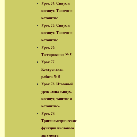
Урок 74. Синус и
косинус. Тангенс и
котангенс
Урок 75. Синус и
косинус. Тангенс и
котангенс
Урок 76.
Тестирование № 5
Урок 77.
Контрольная
работа № 5
Урок 78. Итоговый
урок темы «синус,
косинус, тангенс и
котангенс».
Урок 79.
Тригонометрические
функции числового
аргумента