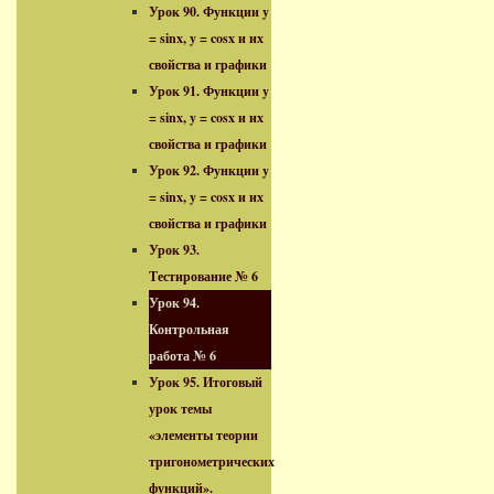
Урок 90. Функции y
= sinx, y = cosx и их
свойства и графики
Урок 91. Функции y
= sinx, y = cosx и их
свойства и графики
Урок 92. Функции y
= sinx, y = cosx и их
свойства и графики
Урок 93.
Тестирование № 6
Урок 94.
Контрольная
работа № 6
Урок 95. Итоговый
урок темы
«элементы теории
тригонометрических
функций».