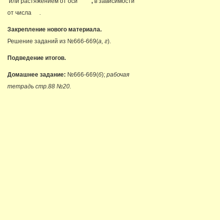
или растяжением от оси
,
в зависимости
от числа
.
Закрепление нового материала.
Решение заданий из №666-669(
а, г
).
Подведение итогов.
Домашнее задание:
№666-669(
б
);
рабочая
тетрадь стр.88 №20.