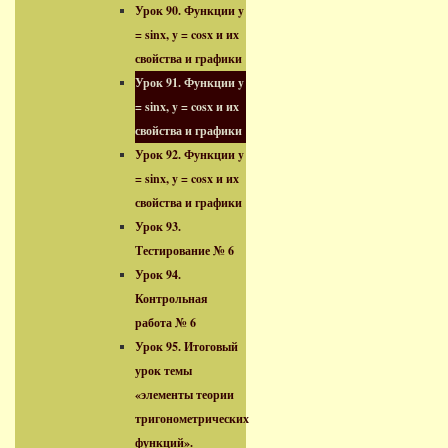
Урок 90. Функции y
= sinx, y = cosx и их
свойства и графики
Урок 91. Функции y
= sinx, y = cosx и их
свойства и графики
Урок 92. Функции y
= sinx, y = cosx и их
свойства и графики
Урок 93.
Тестирование № 6
Урок 94.
Контрольная
работа № 6
Урок 95. Итоговый
урок темы
«элементы теории
тригонометрических
функций».