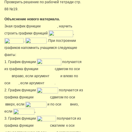
Проверить решение по рабочей тетради стр.
88 №19.
Объяснение нового материала.
Зная график функции
, научить
строить графики функций
,
,
. При построении
графиков напомнить учащимся следующие
факты:
1. График функции
получается
из графика функции
сдвигом по оси
вправо, если аргумент
и влево по
оси
, если аргумент
.
2. График функции
получается из
графика функции
сдвигом по оси
вверх, если
и по оси
вниз,
если
.
3. График функции
получается из
графика функции
сжатием к оси