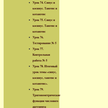
Урок 74. Синус и
косинус. Тангенс и
котангенс
Урок 75. Синус и
косинус. Тангенс и
котангенс
Урок 76.
Тестирование № 5
Урок 77.
Контрольная
работа № 5
Урок 78. Итоговый
урок темы «синус,
косинус, тангенс и
котангенс».
Урок 79.
Тригонометрические
функции числового
аргумента