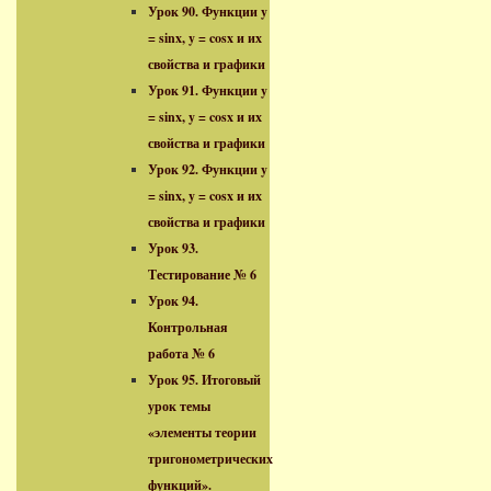
Урок 90. Функции y
= sinx, y = cosx и их
свойства и графики
Урок 91. Функции y
= sinx, y = cosx и их
свойства и графики
Урок 92. Функции y
= sinx, y = cosx и их
свойства и графики
Урок 93.
Тестирование № 6
Урок 94.
Контрольная
работа № 6
Урок 95. Итоговый
урок темы
«элементы теории
тригонометрических
функций».