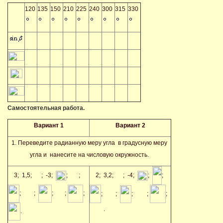
120
135
150
210
225
240
300
315
330
Самостоятельная работа.
Вариант 1
Вариант 2
1. Переведите радианную меру угла в градусную меру
угла и нанесите на числовую окружность.
3; 1,5;
; -3;
;
;
2; 3,2;
; -4;
;
;
;
;
;
;
;
;
;
;
;
;
.
.