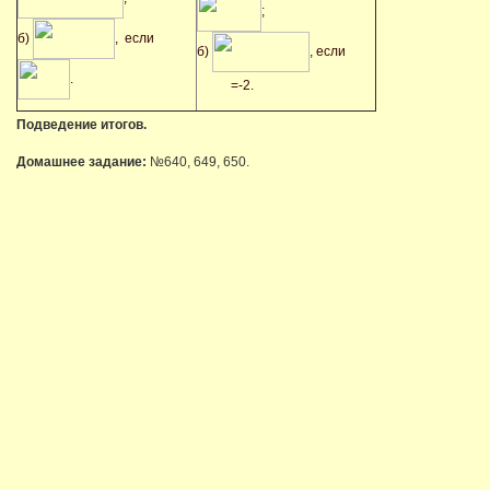
;
б)
, если
б)
, если
.
=-2.
Подведение итогов.
Домашнее задание:
№640, 649, 650.