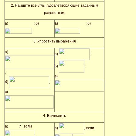
2. Найдите все углы, удовлетворяющие заданным
равенствам:
а)
; б)
а)
; б)
3. Упростить выражения
а)
а)
;
б)
;
;
в)
б)
;
в)
4. Вычислить
а)
? если
а)
, если
;