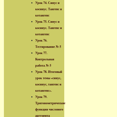
Урок 74. Синус и
косинус. Тангенс и
котангенс
Урок 75. Синус и
косинус. Тангенс и
котангенс
Урок 76.
Тестирование № 5
Урок 77.
Контрольная
работа № 5
Урок 78. Итоговый
урок темы «синус,
косинус, тангенс и
котангенс».
Урок 79.
Тригонометрические
функции числового
аргумента