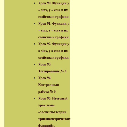
Урок 90. Функции y
= sinx, y = cosx и их
свойства и графики
Урок 91. Функции y
= sinx, y = cosx и их
свойства и графики
Урок 92. Функции y
= sinx, y = cosx и их
свойства и графики
Урок 93.
Тестирование № 6
Урок 94.
Контрольная
работа № 6
Урок 95. Итоговый
урок темы
«элементы теории
тригонометрических
функций».