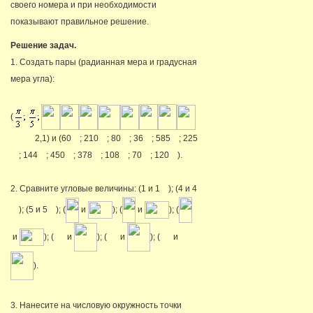
своего номера и при необходимости
показывают правильное решение.
Решение задач.
1. Создать пары (радианная мера и градусная
мера угла):
(
2,1) и (60
; 210
; 80
; 36
; 585
; 225
; 144
; 450
; 378
; 108
; 70
; 120
).
2. Сравните угловые величины: (1 и 1
); (4 и 4
); (5 и 5
); (
и
); (
и
); (
и
); (
и
); (
и
); (
и
).
3. Нанесите на числовую окружность точки