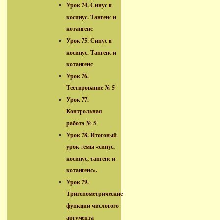
Урок 74. Синус и
косинус. Тангенс и
котангенс
Урок 75. Синус и
косинус. Тангенс и
котангенс
Урок 76.
Тестирование № 5
Урок 77.
Контрольная
работа № 5
Урок 78. Итоговый
урок темы «синус,
косинус, тангенс и
котангенс».
Урок 79.
Тригонометрические
функции числового
аргумента