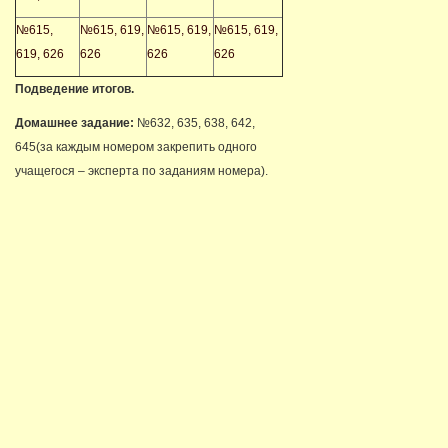
№615,
№615, 619,
№615, 619,
№615, 619,
619, 626
626
626
626
Подведение итогов.
Домашнее задание:
№632, 635, 638, 642,
645(за каждым номером закрепить одного
учащегося – эксперта по заданиям номера).