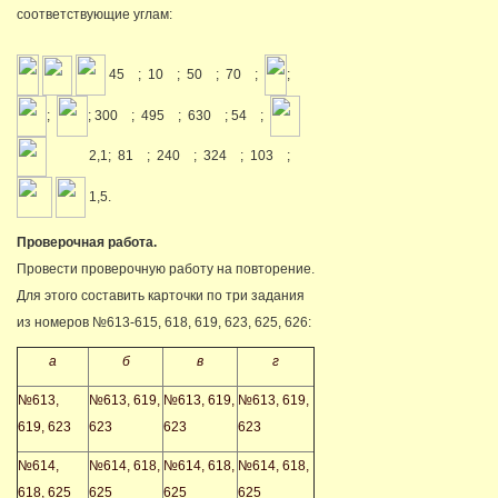
соответствующие углам:
45
; 10
; 50
; 70
;
;
;
; 300
; 495
; 630
; 54
;
2,1; 81
; 240
; 324
; 103
;
1,5.
Проверочная работа.
Провести проверочную работу на повторение.
Для этого составить карточки по три задания
из номеров №613-615, 618, 619, 623, 625, 626:
а
б
в
г
№613,
№613, 619,
№613, 619,
№613, 619,
619, 623
623
623
623
№614,
№614, 618,
№614, 618,
№614, 618,
618, 625
625
625
625