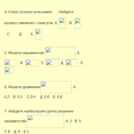
4. Синус острого угла равен
. Найдите
косинус смежного с ним угла. А.
В.
С.
Д.
Е.
5. Решите неравенство
. А.
В.
С.
Д.
Е.
6. Решите уравнение
. А.
0,2 В. 0,3 С.0,4 Д. 0,6 Е. 0,8
7. Найдите наибольшее целое решение
неравенства
. А. 2 В. 5
С.6 Д. 9 Е.1