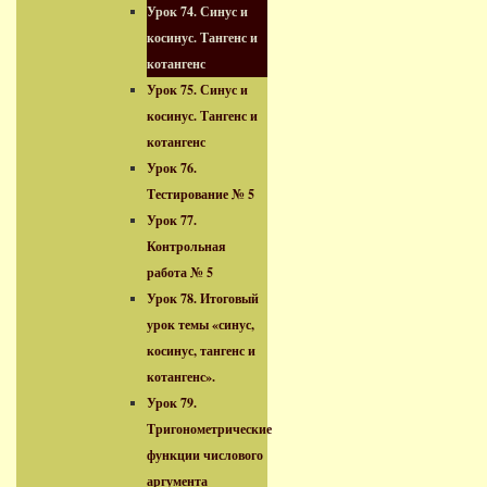
Урок 74. Синус и
косинус. Тангенс и
котангенс
Урок 75. Синус и
косинус. Тангенс и
котангенс
Урок 76.
Тестирование № 5
Урок 77.
Контрольная
работа № 5
Урок 78. Итоговый
урок темы «синус,
косинус, тангенс и
котангенс».
Урок 79.
Тригонометрические
функции числового
аргумента