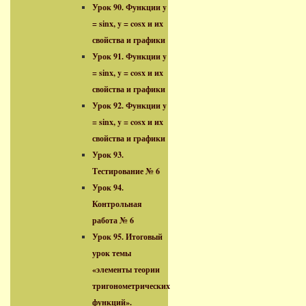
Урок 90. Функции y
= sinx, y = cosx и их
свойства и графики
Урок 91. Функции y
= sinx, y = cosx и их
свойства и графики
Урок 92. Функции y
= sinx, y = cosx и их
свойства и графики
Урок 93.
Тестирование № 6
Урок 94.
Контрольная
работа № 6
Урок 95. Итоговый
урок темы
«элементы теории
тригонометрических
функций».