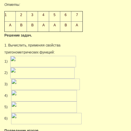
Ответы:
1
2
3
4
5
6
7
А
В
В
А
А
В
А
Решение задач.
1. Вычислить, применяя свойства
тригонометрических функций:
1)
2)
3)
4)
5)
6)
Подведение итогов.