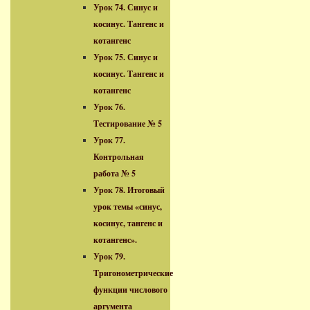
Урок 74. Синус и
косинус. Тангенс и
котангенс
Урок 75. Синус и
косинус. Тангенс и
котангенс
Урок 76.
Тестирование № 5
Урок 77.
Контрольная
работа № 5
Урок 78. Итоговый
урок темы «синус,
косинус, тангенс и
котангенс».
Урок 79.
Тригонометрические
функции числового
аргумента