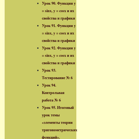
Урок 90. Функции y
= sinx, y = cosx и их
свойства и графики
Урок 91. Функции y
= sinx, y = cosx и их
свойства и графики
Урок 92. Функции y
= sinx, y = cosx и их
свойства и графики
Урок 93.
Тестирование № 6
Урок 94.
Контрольная
работа № 6
Урок 95. Итоговый
урок темы
«элементы теории
тригонометрических
функций».