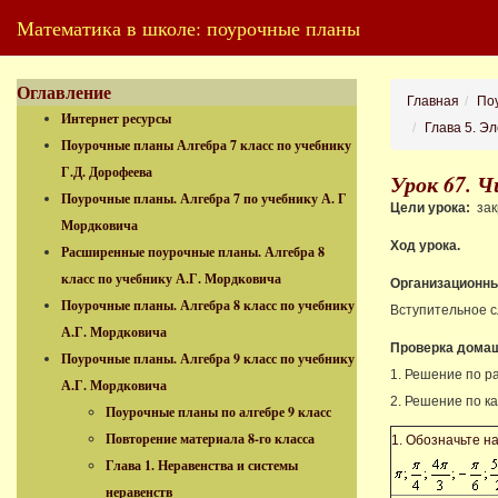
Математика в школе: поурочные планы
Оглавление
Главная
Поу
Интернет ресурсы
Глава 5. Э
Поурочные планы Алгебра 7 класс по учебнику
Г.Д. Дорофеева
Урок 67. 
Поурочные планы. Алгебра 7 по учебнику А. Г
Цели урока:
зак
Мордковича
Ход урока.
Расширенные поурочные планы. Алгебра 8
класс по учебнику А.Г. Мордковича
Организационны
Поурочные планы. Алгебра 8 класс по учебнику
Вступительное с
А.Г. Мордковича
Проверка домаш
Поурочные планы. Алгебра 9 класс по учебнику
1. Решение по р
А.Г. Мордковича
2. Решение по к
Поурочные планы по алгебре 9 класс
Повторение материала 8-го класса
1. Обозначьте н
Глава 1. Неравенства и системы
неравенств