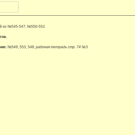
.
й из №545-547; №550-552.
гов.
ние:
№549, 553, 548;
рабочая тетрадь стр. 74 №3.