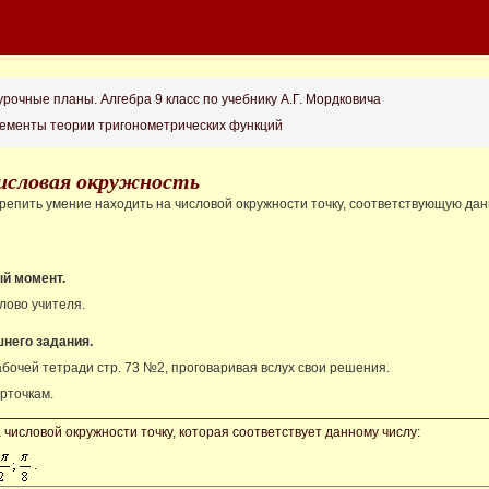
рочные планы. Алгебра 9 класс по учебнику А.Г. Мордковича
лементы теории тригонометрических функций
Числовая окружность
репить умение находить на числовой окружности точку, соответствующую дан
й момент.
лово учителя.
него задания.
абочей тетради стр. 73 №2, проговаривая вслух свои решения.
арточкам.
а числовой окружности точку, которая соответствует данному числу:
.