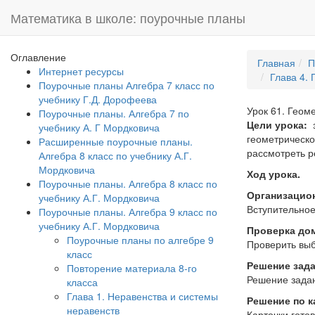
Математика в школе: поурочные планы
Оглавление
Главная
П
Интернет ресурсы
Глава 4. 
Поурочные планы Алгебра 7 класс по
учебнику Г.Д. Дорофеева
Урок 61. Геом
Поурочные планы. Алгебра 7 по
Цели урока:
учебнику А. Г Мордковича
геометрическо
Расширенные поурочные планы.
рассмотреть 
Алгебра 8 класс по учебнику А.Г.
Мордковича
Ход урока.
Поурочные планы. Алгебра 8 класс по
Организацио
учебнику А.Г. Мордковича
Вступительное
Поурочные планы. Алгебра 9 класс по
учебнику А.Г. Мордковича
Проверка дом
Поурочные планы по алгебре 9
Проверить выб
класс
Решение зада
Повторение материала 8-го
Решение задан
класса
Глава 1. Неравенства и системы
Решение по к
неравенств
Карточки гото