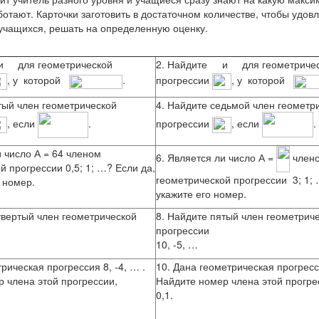
ботают. Карточки заготовить в достаточном количестве, чтобы удов
учащихся, решать на определенную оценку.
и
для геометрической
2. Найдите
и
для геометриче
, у которой
.
прогрессии
, у которой
тый член геометрической
4. Найдите седьмой член геометр
прогрессии
, если
.
, если
.
и число А = 64 членом
6. Является ли число А =
член
й прогрессии 0,5; 1; …? Если да,
геометрической прогрессии 3; 1; 
о номер.
укажите его номер.
твертый член геометрической
8. Найдите пятый член геометрич
прогрессии
10, -5, …
рическая прогрессия 8, -4, … .
10. Дана геометрическая прогресси
 члена этой прогрессии,
Найдите номер члена этой прогре
0,1.