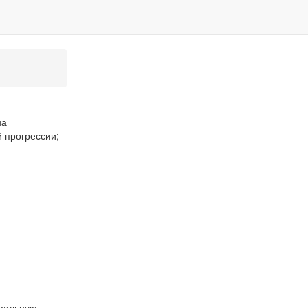
на
й прогрессии;
имальную