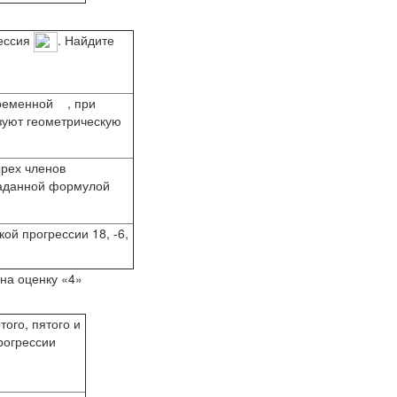
рессия
. Найдите
еременной
, при
зуют геометрическую
ырех членов
заданной формулой
ой прогрессии 18, -6,
на оценку «4»
того, пятого и
рогрессии