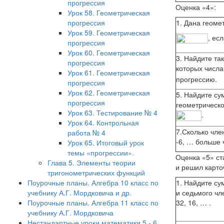
прогрессия
Оценка «4»:
Урок 58. Геометрическая
прогрессия
1. Дана геоме
Урок 59. Геометрическая
, ес
прогрессия
Урок 60. Геометрическая
3. Найдите т
прогрессия
которых числ
Урок 61. Геометрическая
прогрессию.
прогрессия
Урок 62. Геометрическая
5. Найдите су
прогрессия
геометрическ
Урок 63. Тестирование № 4
.
Урок 64. Контрольная
7.Сколько чле
работа № 4
-6, … больше 
Урок 65. Итоговый урок
темы «прогрессии».
Оценка «5» ст
Глава 5. Элементы теории
и решил карто
тригонометрических функций
Поурочные планы. Алгебра 10 класс по
1. Найдите су
учебнику А.Г. Мордковича и др.
и седьмого чл
Поурочные планы. Алгебра 11 класс по
32, 16, … .
учебнику А.Г. Мордковича
Нестандартные уроки математики 5 - 6