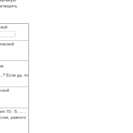
летворить
ской
.
ической
ом
…? Если да, то
еской
я 10, -5, … .
ссии, равного