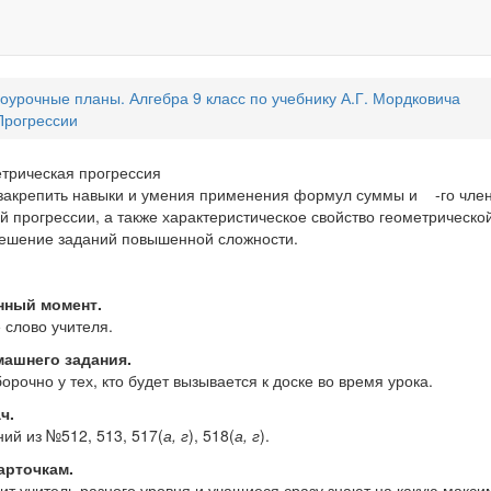
оурочные планы. Алгебра 9 класс по учебнику А.Г. Мордковича
Прогрессии
етрическая прогрессия
закрепить навыки и умения применения формул суммы и
-го чле
й прогрессии, а также характеристическое свойство геометрическо
решение заданий повышенной сложности.
нный момент.
 слово учителя.
ашнего задания.
орочно у тех, кто будет вызывается к доске во время урока.
ч.
ий из №512, 513, 517(
а, г
), 518(
а, г
).
арточкам.
вит учитель разного уровня и учащиеся сразу знают на какую макс