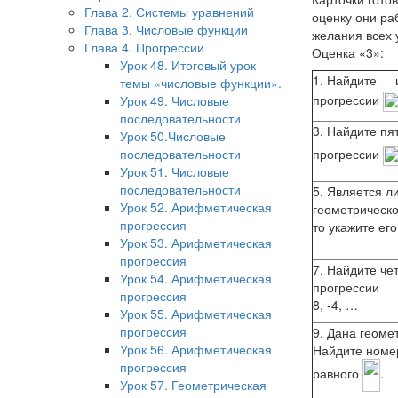
Глава 2. Системы уравнений
оценку они ра
Глава 3. Числовые функции
желания всех 
Глава 4. Прогрессии
Оценка «3»:
Урок 48. Итоговый урок
1. Найдите
темы «числовые функции».
прогрессии
Урок 49. Числовые
последовательности
3. Найдите пя
Урок 50.Числовые
последовательности
прогрессии
Урок 51. Числовые
последовательности
5. Является л
Урок 52. Арифметическая
геометрическо
прогрессия
то укажите ег
Урок 53. Арифметическая
прогрессия
7. Найдите че
Урок 54. Арифметическая
прогрессии
прогрессия
8, -4, …
Урок 55. Арифметическая
прогрессия
9. Дана геомет
Урок 56. Арифметическая
Найдите номер
прогрессия
равного
.
Урок 57. Геометрическая