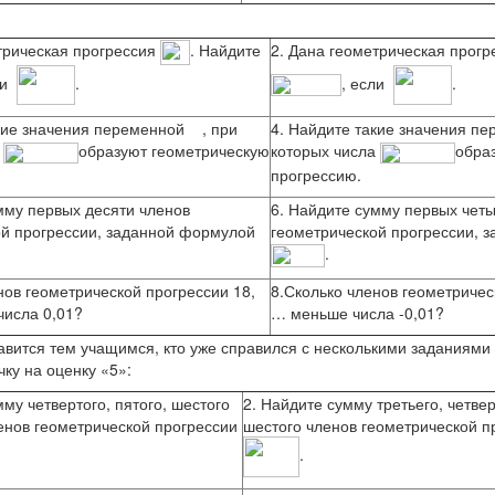
трическая прогрессия
. Найдите
2. Дана геометрическая прог
ли
.
, если
.
акие значения переменной
, при
4. Найдите такие значения п
а
образуют геометрическую
которых числа
обра
прогрессию.
мму первых десяти членов
6. Найдите сумму первых чет
ой прогрессии, заданной формулой
геометрической прогрессии, 
.
нов геометрической прогрессии 18,
8.Сколько членов геометрическ
числа 0,01?
… меньше числа -0,01?
авится тем учащимся, кто уже справился с несколькими заданиями 
чку на оценку «5»:
мму четвертого, пятого, шестого
2. Найдите сумму третьего, четвер
енов геометрической прогрессии
шестого членов геометрической п
.