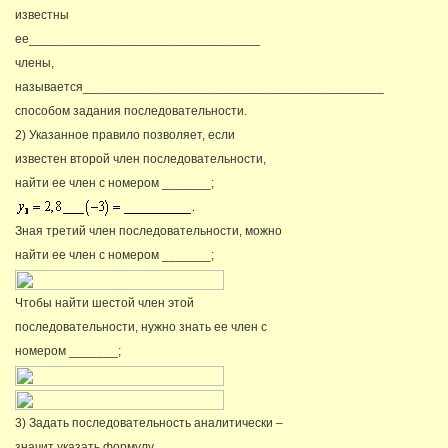
известны
ее_________________________________
члены,
называется___________________________________________
способом задания последовательности.
2) Указанное правило позволяет, если
известен второй член последовательности,
найти ее член с номером _______;
Зная третий член последовательности, можно
найти ее член с номером _______;
Чтобы найти шестой член этой
последовательности, нужно знать ее член с
номером _______;
3) Задать последовательность аналитически –
значит указать формулу