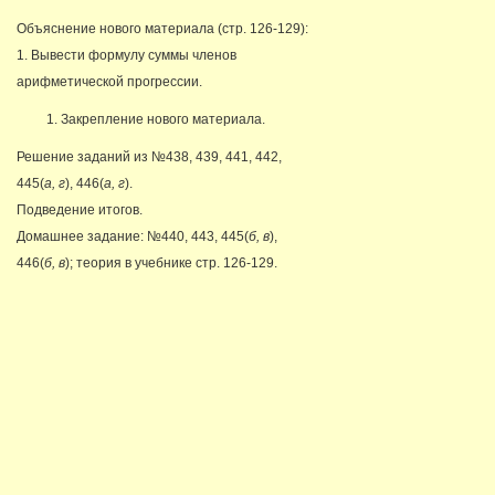
Объяснение нового материала (стр. 126-129):
1. Вывести формулу суммы членов
арифметической прогрессии.
Закрепление нового материала.
Решение заданий из №438, 439, 441, 442,
445(
а, г
), 446(
а, г
).
Подведение итогов.
Домашнее задание: №440, 443, 445(
б, в
),
446(
б, в
); теория в учебнике стр. 126-129.