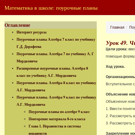
Математика в школе: поурочные планы
Оглавление
Главная
Поу
Интернет ресурсы
Поурочные планы Алгебра 7 класс по учебнику
Урок 49. 
Г.Д. Дорофеева
Цели урока:
вве
Поурочные планы. Алгебра 7 по учебнику А. Г
помощью форм
Мордковича
Ход урока.
Расширенные поурочные планы. Алгебра 8
класс по учебнику А.Г. Мордковича
Организационны
Поурочные планы. Алгебра 8 класс по учебнику
Вступительное с
А.Г. Мордковича
Объяснение нов
Поурочные планы. Алгебра 9 класс по учебнику
Объяснение ново
А.Г. Мордковича
1. Ввести понят
Поурочные планы по алгебре 9 класс
2. Рассмотреть 
Повторение материала 8-го класса
3. Рассмотреть 
Глава 1. Неравенства и системы
неравенств
Закрепление но