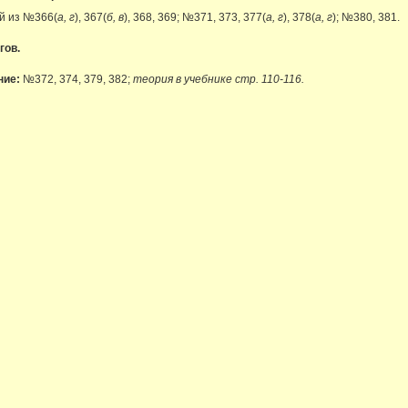
й из №366(
а, г
), 367(
б, в
), 368, 369; №371, 373, 377(
а, г
), 378(
а, г
); №380, 381.
гов.
ние:
№372, 374, 379, 382;
теория в учебнике стр. 110-116.