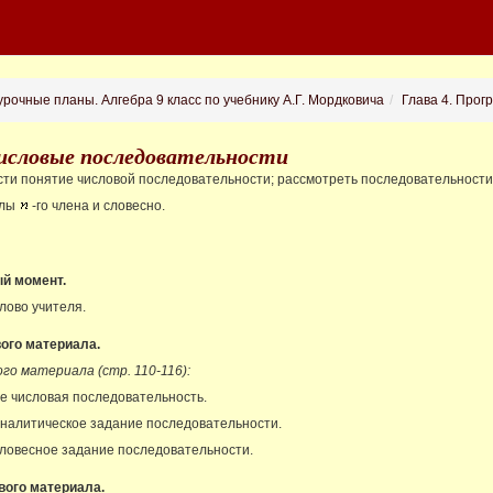
рочные планы. Алгебра 9 класс по учебнику А.Г. Мордковича
Глава 4. Прог
Числовые последовательности
сти понятие числовой последовательности; рассмотреть последовательности
улы
-го члена и словесно.
й момент.
лово учителя.
ого материала.
го материала (стр. 110-116):
ие числовая последовательность.
аналитическое задание последовательности.
словесное задание последовательности.
вого материала.