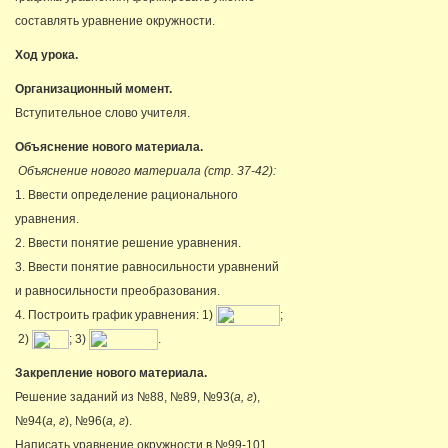
составлять уравнение окружности.
Ход урока.
Организационный момент.
Вступительное слово учителя.
Объяснение нового материала.
Объяснение нового материала (стр. 37-42):
1. Ввести определение рационального
уравнения.
2. Ввести понятие решение уравнения.
3. Ввести понятие равносильности уравнений
и равносильности преобразования.
4. Построить график уравнения: 1)
;
2)
; 3)
.
Закрепление нового материала.
Решение заданий из №88, №89, №93(
а, г
),
№94(
а, г
), №96(
а, г
).
Написать уравнение окружности в №99-101.