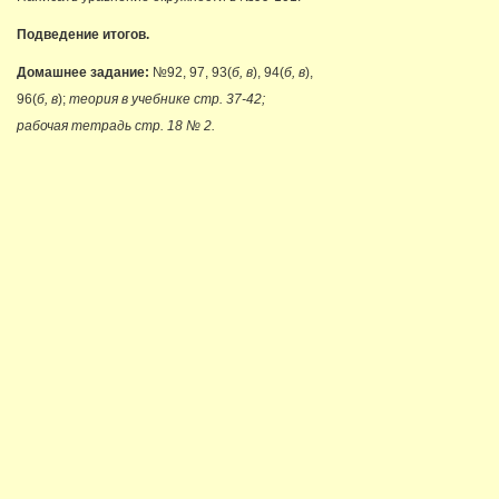
Подведение итогов.
Домашнее задание:
№92, 97, 93(
б, в
), 94(
б, в
),
96(
б, в
);
теория в учебнике стр. 37-42;
рабочая тетрадь стр. 18 № 2.