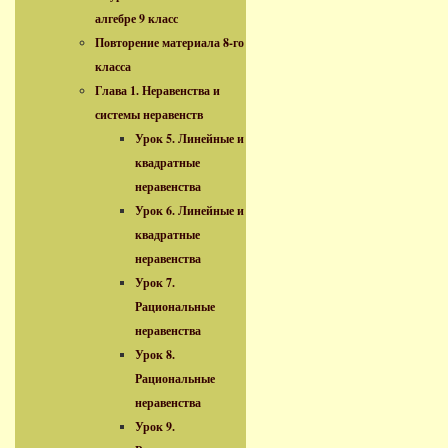
алгебре 9 класс
Повторение материала 8-го
класса
Глава 1. Неравенства и
системы неравенств
Урок 5. Линейные и
квадратные
неравенства
Урок 6. Линейные и
квадратные
неравенства
Урок 7.
Рациональные
неравенства
Урок 8.
Рациональные
неравенства
Урок 9.