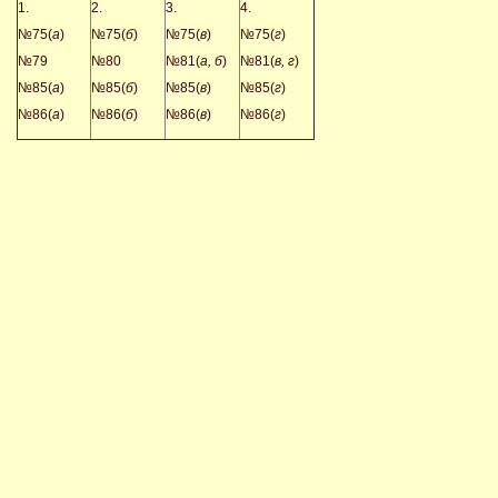
1.
2.
3.
4.
№75(
а
)
№75(
б
)
№75(
в
)
№75(
г
)
№79
№80
№81(
а, б
)
№81(
в, г
)
№85(
а
)
№85(
б
)
№85(
в
)
№85(
г
)
№86(
а
)
№86(
б
)
№86(
в
)
№86(
г
)