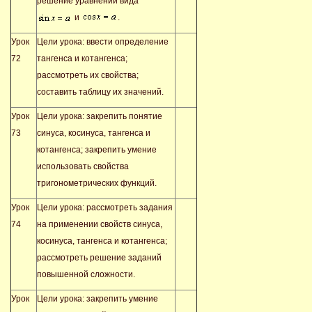
решение уравнений вида
и
.
Урок
Цели урока: ввести определение
72
тангенса и котангенса;
рассмотреть их свойства;
составить таблицу их значений.
Урок
Цели урока: закрепить понятие
73
синуса, косинуса, тангенса и
котангенса; закрепить умение
использовать свойства
тригонометрических функций.
Урок
Цели урока: рассмотреть задания
74
на применении свойств синуса,
косинуса, тангенса и котангенса;
рассмотреть решение заданий
повышенной сложности.
Урок
Цели урока: закрепить умение