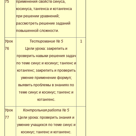
75
применения свойств синуса,
косинуса, тангенса и котангенса
при решении уравнений;
рассмотреть решение заданий
повышенной сложности.
Урок
Тестирование № 5
1
76
Цели урока: закрепить и
проверить
навыки решения задач
по теме синус и косинус; тангенс и
котангенс; закрепить и проверить
умение применение формул;
выявить проблемы в знаниях по
теме синус и косинус; тангенс и
котангенс.
Урок
Контрольная работа № 5
77
Цели урока: проверить знания и
умение учащихся по теме синус и
косинус; тангенс и котангенс.