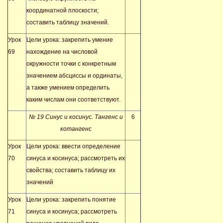
координатной плоскости;
составить таблицу значений.
Урок
Цели урока: закрепить умение
69
нахождение на числовой
окружности точки с конкретным
значением абсциссы и ординаты,
а также умением определить
каким числам они соответствуют.
№ 19 Синус и косинус. Тангенс и
6
котангенс
Урок
Цели урока: ввести определение
70
синуса и косинуса; рассмотреть их
свойства; составить таблицу их
значений
Урок
Цели урока: закрепить понятие
71
синуса и косинуса; рассмотреть