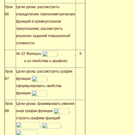
Урок
Цели урока: рассмотреть
86
определение тригонометрических
функций в прямоугольном
треугольнике; рассмотреть
решение заданий повышенной
сложности.
№ 22 Функции
,
,
6
и их свойства и графики
Урок
Цели урока: рассмотреть график
87
функции
;
сформулировать свойства
функции
.
Урок
Цели урока: формировать умения:
88
зная график функции
,
строить графики функций
,
,
.