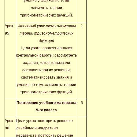
умение учащихся по теме
элементы теории
тригонометрических функций.
Урок
Итоговый урок темы элементы
1
95
теории тригонометрических
функций
Цели урока: провести анализ
контрольной работы; рассмотреть
задания, которые вызвали
сложность при их решении;
систематизировать знания и
умения по теме элементы теории
тригонометрических функций.
Повторение учебного материала
5
9-го класса
Урок
Цели урока: повторить решение
96
линейных и квадратных
неравенств; повторить решение