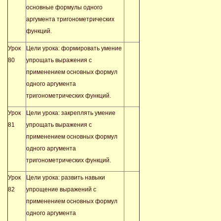
основные формулы одного
аргумента тригонометрических
функций.
Урок
Цели урока: формировать умение
80
упрощать выражения с
применением основных формул
одного аргумента
тригонометрических функций.
Урок
Цели урока: закреплять умение
81
упрощать выражения с
применением основных формул
одного аргумента
тригонометрических функций.
Урок
Цели урока: развить навыки
82
упрощение выражений с
применением основных формул
одного аргумента