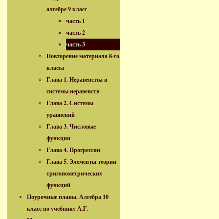
алгебре 9 класс
часть 1
часть 2
часть 3
Повторение материала 8-го
класса
Глава 1. Неравенства и
системы неравенств
Глава 2. Системы
уравнений
Глава 3. Числовые
функции
Глава 4. Прогрессии
Глава 5. Элементы теории
тригонометрических
функций
Поурочные планы. Алгебра 10
класс по учебнику А.Г.