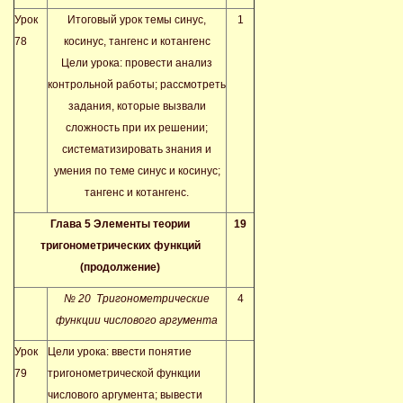
Урок
Итоговый урок темы синус,
1
78
косинус, тангенс и котангенс
Цели урока: провести анализ
контрольной работы; рассмотреть
задания, которые вызвали
сложность при их решении;
систематизировать знания и
умения по теме синус и косинус;
тангенс и котангенс.
Глава 5 Элементы теории
19
тригонометрических функций
(продолжение)
№ 20 Тригонометрические
4
функции числового аргумента
Урок
Цели урока: ввести понятие
79
тригонометрической функции
числового аргумента; вывести