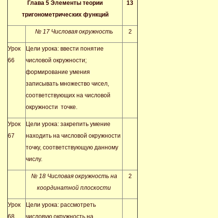
Глава 5 Элементы теории
13
тригонометрических функций
№ 17 Числовая окружность
2
Урок
Цели урока: ввести понятие
66
числовой окружности;
формирование умения
записывать множество чисел,
соответствующих на числовой
окружности точке.
Урок
Цели урока: закрепить умение
67
находить на числовой окружности
точку, соответствующую данному
числу.
№ 18 Числовая окружность на
2
координатной плоскости
Урок
Цели урока: рассмотреть
68
числовую окружность на