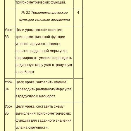
тригонометрических функций.
№ 21 Тригонометрические
4
функции углового аргумента
Урок
Цели урока: ввести понятие
83
тригонометрической функции
углового аргумента; ввести
понятие радианной меры угла;
формировать умение переводить
радианную меру угла в градусную
и наоборот.
Урок
Цели урока: закрепить умение
84
переводить радианную меру угла
в градусную и наоборот.
Урок
Цели урока: составить схему
85
вычисления тригонометрических
функций для заданного значения
угла на окружности.