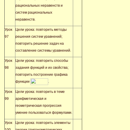
рациональных неравенств и
систем рациональных
неравенств.
Урок
Цели урока: повторить методы
97
решения систем уравнений;
повторить решение задач на
составление системы уравнений.
Урок
Цели урока: повторить способы
98
задания функций и их свойства;
повторить построение графика
функции
.
Урок
Цели урока: повторить в теме
99
арифметическая и
геометрическая прогрессия
умение пользоваться формулами.
Урок
Цели урока: повторить элементы
100
теории тригонометрических