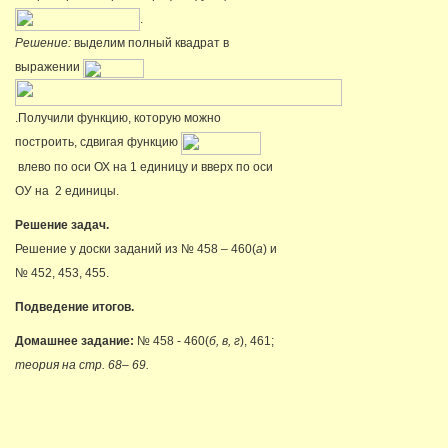
.
Решение:
выделим полный квадрат в
выражении
.Получили функцию, которую можно
построить, сдвигая функцию
влево по оси ОХ на 1 единицу и вверх по оси
ОУ на 2 единицы.
Решение задач.
Решение у доски заданий из № 458 – 460(
а
) и
№ 452, 453, 455.
Подведение итогов.
Домашнее задание:
№ 458 - 460(
б, в, г
), 461;
теория на стр. 68– 69.