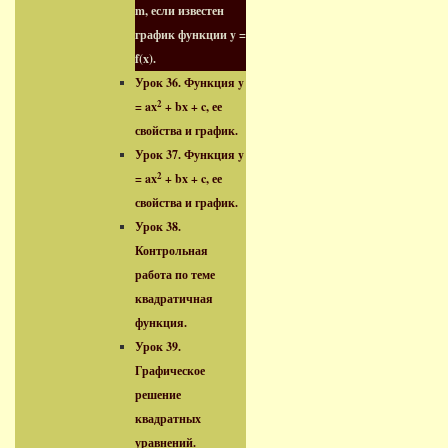
m, если известен
график функции y =
f(x).
Урок 36. Функция y
2
= ax
+ bx + c, ее
свойства и график.
Урок 37. Функция y
2
= ax
+ bx + c, ее
свойства и график.
Урок 38.
Контрольная
работа по теме
квадратичная
функция.
Урок 39.
Графическое
решение
квадратных
уравнений.