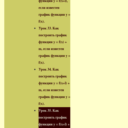
функции y = f(x+l),
если известен
график функции y =
f(x).
Урок 33. Как
построить график
функции y = f(x) +
m, если известен
график функции y =
f(x).
Урок 34. Как
построить график
функции y = f(x+l) +
m, если известен
график функции y =
f(x).
Урок 35. Как
построить график
функции y = f(x+l) +