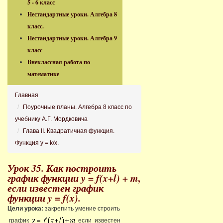
5 - 6 класс
Нестандартные уроки. Алгебра 8
класс.
Нестандартные уроки. Алгебра 9
класс
Внеклассная работа по
математике
Главная
Поурочные планы. Алгебра 8 класс по
учебнику А.Г. Мордковича
Глава II. Квадратичная функция.
Функция y = k/x.
Урок 35. Как построить
график функции y = f(x+l) + m,
если известен график
функции y = f(x).
Цели урока:
закрепить умение строить
график
если известен