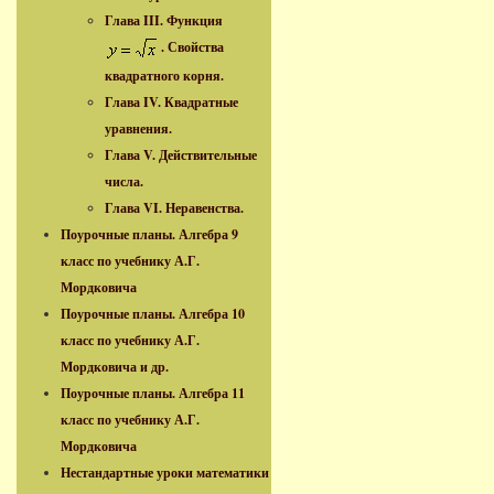
Глава III. Функция
. Свойства
квадратного корня.
Глава IV. Квадратные
уравнения.
Глава V. Действительные
числа.
Глава VI. Неравенства.
Поурочные планы. Алгебра 9
класс по учебнику А.Г.
Мордковича
Поурочные планы. Алгебра 10
класс по учебнику А.Г.
Мордковича и др.
Поурочные планы. Алгебра 11
класс по учебнику А.Г.
Мордковича
Нестандартные уроки математики