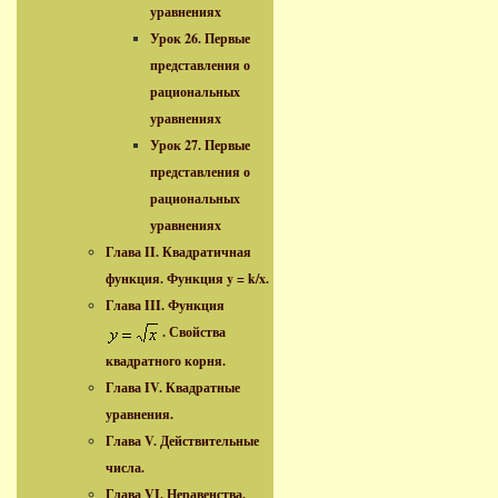
уравнениях
Урок 26. Первые
представления о
рациональных
уравнениях
Урок 27. Первые
представления о
рациональных
уравнениях
Глава II. Квадратичная
функция. Функция y = k/x.
Глава III. Функция
. Свойства
квадратного корня.
Глава IV. Квадратные
уравнения.
Глава V. Действительные
числа.
Глава VI. Неравенства.