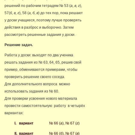
решений по рабочим тетрадям № 53 (
а, в, г
),
57(
б, в, г
), 58 (
а, б, в
) до тех пор, пока решают
у доски учащиеся, поэтому лучше проверять
действия в разброс и выборочно. Затем
рассмотреть решенные задания у доски.
Решение задач.
Работа у доски: выходят по два ученика
решать задания из № 63, 64, 65, решив свой
пример, обмениваются примерами, чтобы
проверить решение своего соседа.
Для дополнительного вопроса можно
использовать задания из № 60.
Для проверки усвоения нового материала
провести самостоятельную работу в четырёх
вариантах:
I.
вариант
№ 66 (
а
), № 67 (
г
)
II. вариант
№ 66 (
б
), № 67 (
в
)