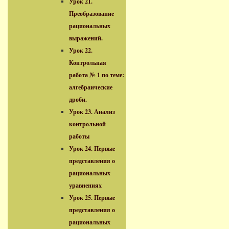
Урок 21.
Преобразование
рациональных
выражений.
Урок 22.
Контрольная
работа № 1 по теме:
алгебраические
дроби.
Урок 23. Анализ
контрольной
работы
Урок 24. Первые
представления о
рациональных
уравнениях
Урок 25. Первые
представления о
рациональных