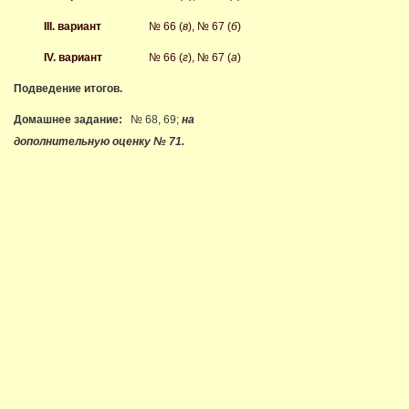
III. вариант
№ 66 (
в
), № 67 (
б
)
IV. вариант
№ 66 (
г
), № 67 (
а
)
Подведение итогов.
Домашнее задание:
№ 68, 69;
на
дополнительную оценку № 71.