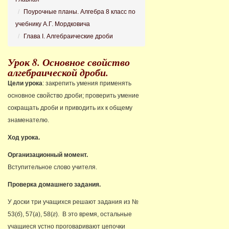
Поурочные планы. Алгебра 8 класс по
учебнику А.Г. Мордковича
Глава I. Алгебраические дроби
Урок 8. Основное свойство
алгебраической дроби.
Цели урока
: закрепить умения применять
основное свойство дроби; проверить умение
сокращать дроби и приводить их к общему
знаменателю.
Ход урока.
Организационный момент.
Вступительное слово учителя.
Проверка домашнего задания.
У доски три учащихся решают задания из №
53(
б
), 57(
а
), 58(
г
). В это время, остальные
учащиеся устно проговаривают цепочки