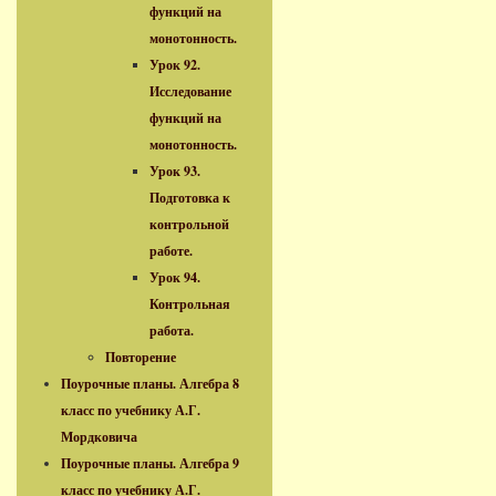
функций на
монотонность.
Урок 92.
Исследование
функций на
монотонность.
Урок 93.
Подготовка к
контрольной
работе.
Урок 94.
Контрольная
работа.
Повторение
Поурочные планы. Алгебра 8
класс по учебнику А.Г.
Мордковича
Поурочные планы. Алгебра 9
класс по учебнику А.Г.