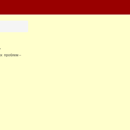
ь
их проблем –