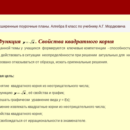
ширенные поурочные планы. Алгебра 8 класс по учебнику А.Г. Мордковича
 Функция
. Свойства квадратного корня
анной темы у учащихся формируются ключевые компетенции - способност
 действовать в ситуации неопределённости при решении актуальных для н
овано отказываться от образца, искать оригинальные решения.
ая цель:
нятие квадратного корня из неотрицательного числа;
функцию
,
её свойства и график;
решать графически уравнение вида
у = f(х);
мение извлекать квадратные корни из неотрицательного числа;
ойства квадратного корня;
свобождаться от иррациональности в знаменателе.