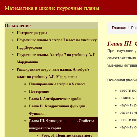
Математика в школе: поурочные планы
Оглавление
Главная
Рас
Интернет ресурсы
Поурочные планы Алгебра 7 класс по учебнику
Глава III.
Г.Д. Дорофеева
При изучении д
Поурочные планы. Алгебра 7 по учебнику А. Г
самостоятельно
Мордковича
умением мотивир
Расширенные поурочные планы. Алгебра 8
класс по учебнику А.Г. Мордковича
Основная учебн
Планирование алгебры в 8 классе
ввести по
Повторение
описать 
Глава I. Алгебраические дроби
научить 
Глава II. Квадратичная функция.
развить у
Функция .
ввести св
Глава III. Функция
. Свойства
научить о
квадратного корня
Урок 37. Понятие квадратного