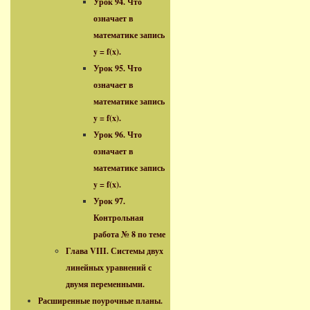
Урок 94. Что
означает в
математике запись
y = f(x).
Урок 95. Что
означает в
математике запись
y = f(x).
Урок 96. Что
означает в
математике запись
y = f(x).
Урок 97.
Контрольная
работа № 8 по теме
Глава VIII. Системы двух
линейных уравнений с
двумя переменными.
Расширенные поурочные планы.