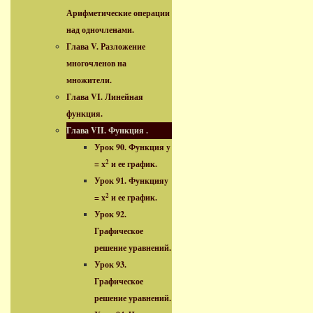
Арифметические операции
над одночленами.
Глава V. Разложение
многочленов на
множители.
Глава VI. Линейная
функция.
Глава VII. Функция .
Урок 90. Функция y
2
= x
и ее график.
Урок 91. Функцияy
2
= x
и ее график.
Урок 92.
Графическое
решение уравнений.
Урок 93.
Графическое
решение уравнений.