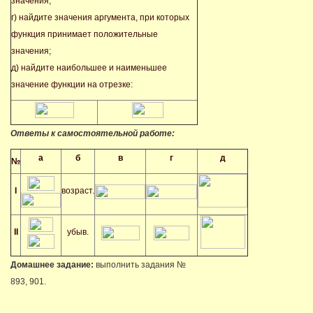
значения;
г) найдите значения аргумента, при которых
функция принимает положительные
значения;
д) найдите наибольшее и наименьшее
значение функции на отрезке:
Ответы к самостоятельной работе:
а
б
в
г
д
№
I
возраст.
II
убыв.
Домашнее задание:
выполнить задания №
893, 901.