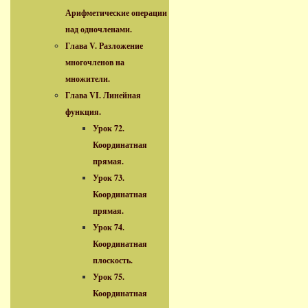
Арифметические операции
над одночленами.
Глава V. Разложение
многочленов на
множители.
Глава VI. Линейная
функция.
Урок 72.
Координатная
прямая.
Урок 73.
Координатная
прямая.
Урок 74.
Координатная
плоскость.
Урок 75.
Координатная