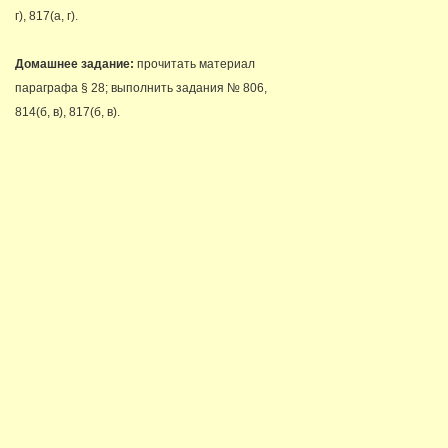
г), 817(а, г).
Домашнее задание:
прочитать материал
параграфа § 28; выполнить задания № 806,
814(б, в), 817(б, в).