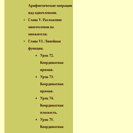
Арифметические операции
над одночленами.
Глава V. Разложение
многочленов на
множители.
Глава VI. Линейная
функция.
Урок 72.
Координатная
прямая.
Урок 73.
Координатная
прямая.
Урок 74.
Координатная
плоскость.
Урок 75.
Координатная