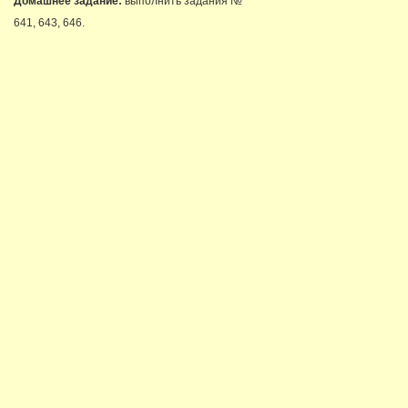
Домашнее задание:
выполнить задания №
641, 643, 646.