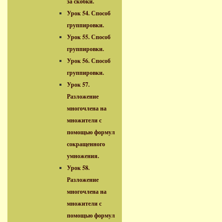
за скобки.
Урок 54. Способ
группировки.
Урок 55. Способ
группировки.
Урок 56. Способ
группировки.
Урок 57.
Разложение
многочлена на
множители с
помощью формул
сокращенного
умножения.
Урок 58.
Разложение
многочлена на
множители с
помощью формул