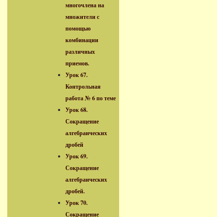
многочлена на
множители с
помощью
комбинации
различных
приемов.
Урок 67.
Контрольная
работа № 6 по теме
Урок 68.
Сокращение
алгебраических
дробей
Урок 69.
Сокращение
алгебраических
дробей.
Урок 70.
Сокращение