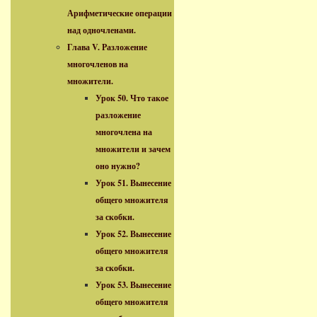
Арифметические операции
над одночленами.
Глава V. Разложение
многочленов на
множители.
Урок 50. Что такое
разложение
многочлена на
множители и зачем
оно нужно?
Урок 51. Вынесение
общего множителя
за скобки.
Урок 52. Вынесение
общего множителя
за скобки.
Урок 53. Вынесение
общего множителя