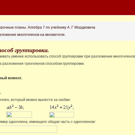
рочные планы. Алгебра 7 по учебнику А. Г Мордковича
азложение многочленов на множители.
пособ группировки.
звивать умение использовать способ группировки при разложении многочлено
а разложения трехчленов способом группировки.
нный момент.
.
очлен, который можно вынести за скобки:
имер одночлена, имеющего общую часть с одночленом: