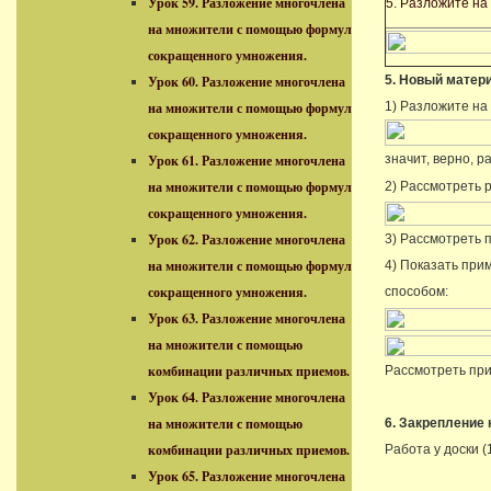
Урок 59. Разложение многочлена
5. Разложите н
на множители с помощью формул
сокращенного умножения.
5. Новый матер
Урок 60. Разложение многочлена
1) Разложите на
на множители с помощью формул
сокращенного умножения.
Урок 61. Разложение многочлена
значит, верно, р
на множители с помощью формул
2) Рассмотреть 
сокращенного умножения.
Урок 62. Разложение многочлена
3) Рассмотреть п
на множители с помощью формул
4) Показать при
сокращенного умножения.
способом:
Урок 63. Разложение многочлена
на множители с помощью
комбинации различных приемов.
Рассмотреть при
Урок 64. Разложение многочлена
на множители с помощью
6. Закрепление 
комбинации различных приемов.
Работа у доски (
Урок 65. Разложение многочлена