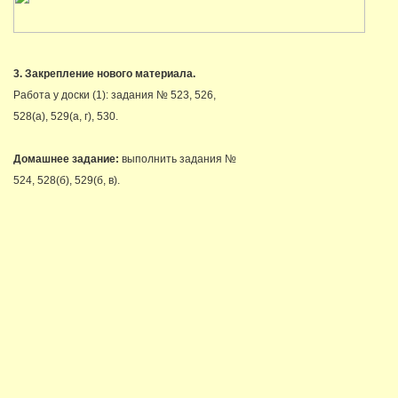
3. Закрепление нового материала.
Работа у доски (1): задания № 523, 526,
528(а), 529(а, г), 530.
Домашнее задание:
выполнить задания №
524, 528(б), 529(б, в).