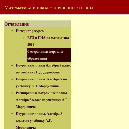
Математика в школе: поурочные планы
Оглавление
Интернет ресурсы
ЕГЭ и ГИА по математике
2014
Федеральные порталы
образования
Поурочные планы Алгебра 7 класс
по учебнику Г.Д. Дорофеева
Поурочные планы. Алгебра 7 по
учебнику А. Г Мордковича
Расширенные поурочные планы.
Алгебра 8 класс по учебнику А.Г.
Мордковича
Поурочные планы. Алгебра 8
класс по учебнику А.Г.
Мордковича