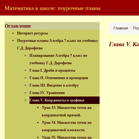
Математика в школе: поурочные планы
Оглавление
Главная
Поу
Интернет ресурсы
Поурочные планы Алгебра 7 класс по учебнику
Глава V. 
Г.Д. Дорофеева
Планирование Алгебра 7 класс по
учебнику Г.Д. Дорофеева
Глава I. Дроби и проценты
Глава II. Отношения и пропорции
Глава III. Введение в алгебру
Глава IV. Уравнения
Глава V. Координаты и графики
Урок 53. Множества точек на
координатной прямой.
Урок 54. Множества точек на
координатной плоскости.
Урок 55. Множества точек на