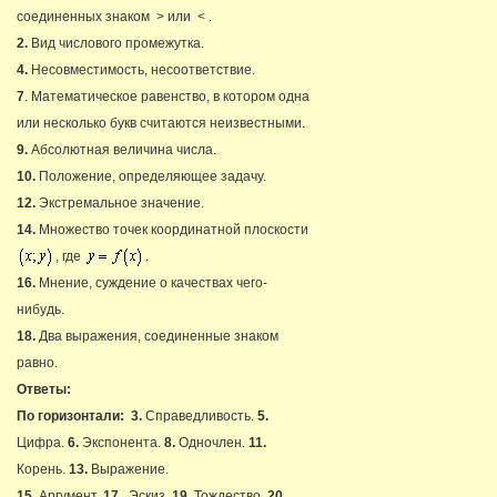
соединенных знаком > или < .
2.
Вид числового промежутка.
4.
Несовместимость, несоответствие.
7
. Математическое равенство, в котором одна
или несколько букв считаются неизвестными.
9.
Абсолютная величина числа.
10.
Положение, определяющее задачу.
12.
Экстремальное значение.
14.
Множество точек координатной плоскости
, где
.
16.
Мнение, суждение о качествах чего-
нибудь.
18.
Два выражения, соединенные знаком
равно.
Ответы:
По горизонтали:
3.
Справедливость.
5.
Цифра.
6.
Экспонента.
8.
Одночлен.
11.
Корень.
13.
Выражение.
15.
Аргумент.
17.
Эскиз.
19.
Тождество.
20.